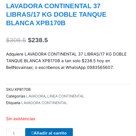
LAVADORA CONTINENTAL 37
LIBRAS/17 KG DOBLE TANQUE
BLANCA XPB170B
El
El
$
308.5
$
238.5
precio
precio
original
actual
Adquiere LAVADORA CONTINENTAL 37 LIBRAS/17 KG DOBLE
era:
es:
TANQUE BLANCA XPB170B a tan solo $238.5 hoy en
$308.5.
$238.5.
BellNovainser, o escribenos al WhatsApp 0983565607.
SKU
XPB170B
Categorías
LAVADORA
,
LINEA CONTINENTAL
Etiqueta
LAVADORA CONTINENTAL
Sin existencias
COMBO
Añadir al carrito