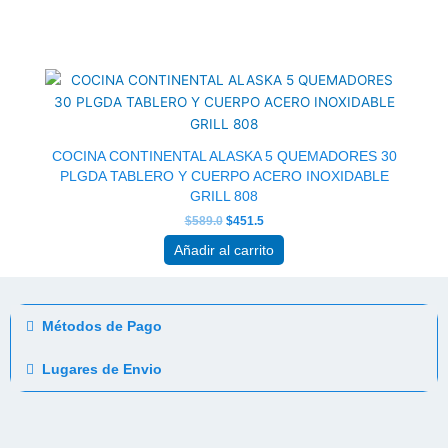
El
El
precio
precio
original
actual
era:
es:
$589.0.
$451.5.
COCINA CONTINENTAL ALASKA 5 QUEMADORES 30
PLGDA TABLERO Y CUERPO ACERO INOXIDABLE
GRILL 808
$
589.0
$
451.5
Añadir al carrito
Métodos de Pago
Lugares de Envio