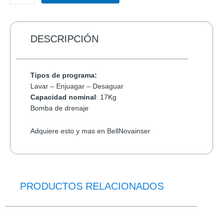
TECLADO/MOUSE
MANHATTAN
178990
INALAMBRICO
DESCRIPCIÓN
cantidad
Tipos de programa:
Lavar – Enjuagar – Desaguar
Capacidad nominal
: 17Kg
Bomba de drenaje
Adquiere esto y mas en BellNovainser
PRODUCTOS RELACIONADOS
El
El