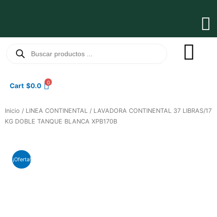
Ir
al
Ma
contenido
Me
Búsqueda
de
productos
0
Cart
$
0.0
Inicio
/
LINEA CONTINENTAL
/ LAVADORA CONTINENTAL 37 LIBRAS/17
KG DOBLE TANQUE BLANCA XPB170B
¡Oferta!