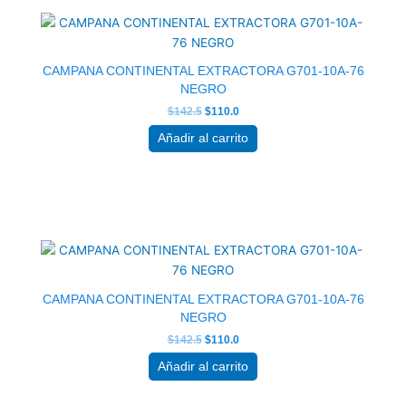
precio
precio
original
actual
era:
es:
$142.5.
$110.0.
CAMPANA CONTINENTAL EXTRACTORA G701-10A-76
NEGRO
$
142.5
$
110.0
Añadir al carrito
El
El
precio
precio
original
actual
era:
es:
$142.5.
$110.0.
CAMPANA CONTINENTAL EXTRACTORA G701-10A-76
NEGRO
$
142.5
$
110.0
Añadir al carrito