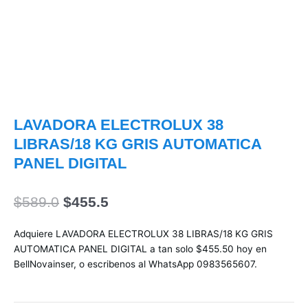
LAVADORA ELECTROLUX 38
LIBRAS/18 KG GRIS AUTOMATICA
PANEL DIGITAL
El
El
$
589.0
$
455.5
precio
precio
original
actual
Adquiere LAVADORA ELECTROLUX 38 LIBRAS/18 KG GRIS
era:
es:
AUTOMATICA PANEL DIGITAL a tan solo $455.50 hoy en
$589.0.
$455.5.
BellNovainser, o escribenos al WhatsApp 0983565607.