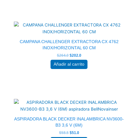
El
El
precio
precio
original
actual
era:
es:
$264.0.
$202.0.
CAMPANA CHALLENGER EXTRACTORA CX 4762
INOX/HORIZONTAL 60 CM
$
264.0
$
202.0
Añadir al carrito
El
El
precio
precio
original
actual
era:
es:
$58.5.
$51.0.
ASPIRADORA BLACK DECKER INALAMBRICA NV3600-
B3 3,6 V (6M)
$
58.5
$
51.0