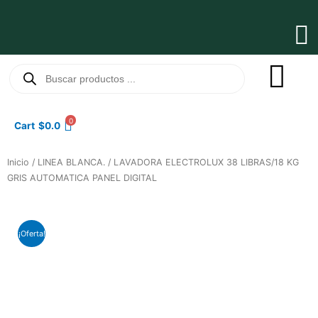
Ir
al
Ma
contenido
Me
Búsqueda
de
productos
0
Cart
$
0.0
Inicio
/
LINEA BLANCA.
/ LAVADORA ELECTROLUX 38 LIBRAS/18 KG
GRIS AUTOMATICA PANEL DIGITAL
¡Oferta!