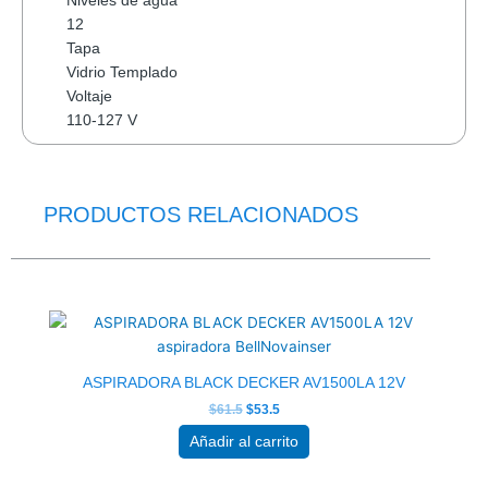
Niveles de agua
12
Tapa
Vidrio Templado
Voltaje
110-127 V
PRODUCTOS RELACIONADOS
El
El
precio
precio
original
actual
era:
es:
$61.5.
$53.5.
ASPIRADORA BLACK DECKER AV1500LA 12V
$
61.5
$
53.5
Añadir al carrito