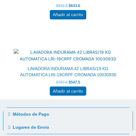
$
831.5
$
643.0
Añadir al carrito
El
El
precio
precio
original
actual
era:
es:
$707.5.
$547.5.
LAVADORA INDURAMA 42 LIBRAS/19 KG
AUTOMATICA LRI-19CRPF CROMADA 10030930
$
707.5
$
547.5
Añadir al carrito
Métodos de Pago
Lugares de Envio