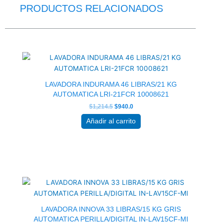
PRODUCTOS RELACIONADOS
El
El
precio
precio
original
actual
era:
es:
$1,214.5.
$940.0.
LAVADORA INDURAMA 46 LIBRAS/21 KG
AUTOMATICA LRI-21FCR 10008621
$
1,214.5
$
940.0
Añadir al carrito
El
El
precio
precio
original
actual
era:
es:
$831.5.
$643.0.
LAVADORA INNOVA 33 LIBRAS/15 KG GRIS
AUTOMATICA PERILLA/DIGITAL IN-LAV15CF-MI