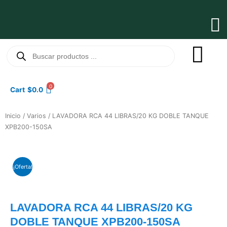
Ir
al
Ma
contenido
Me
Búsqueda
de
productos
0
Cart
$
0.0
Inicio
/
Varios
/ LAVADORA RCA 44 LIBRAS/20 KG DOBLE TANQUE
XPB200-150SA
¡Oferta!
LAVADORA RCA 44 LIBRAS/20 KG
DOBLE TANQUE XPB200-150SA