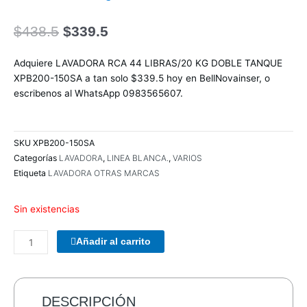
El
El
$
438.5
$
339.5
precio
precio
original
actual
Adquiere LAVADORA RCA 44 LIBRAS/20 KG DOBLE TANQUE
era:
es:
XPB200-150SA a tan solo $339.5 hoy en BellNovainser, o
$438.5.
$339.5.
escribenos al WhatsApp 0983565607.
SKU
XPB200-150SA
Categorías
LAVADORA
,
LINEA BLANCA.
,
VARIOS
Etiqueta
LAVADORA OTRAS MARCAS
Sin existencias
PARLANTES
Añadir al carrito
WOOU
WOOU
PULSE
A3
DESCRIPCIÓN