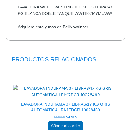
LAVADORA WHITE WESTINGHOUSE 15 LIBRAS/7
KG BLANCA DOBLE TANQUE WWTB07M7MUWW
Adquiere esto y mas en BellNovainser
PRODUCTOS RELACIONADOS
El
El
precio
precio
original
actual
era:
es:
$608.0.
$470.5.
LAVADORA INDURAMA 37 LIBRAS/17 KG GRIS
AUTOMATICA LRI-17DGR 10028469
$
608.0
$
470.5
Añadir al carrito