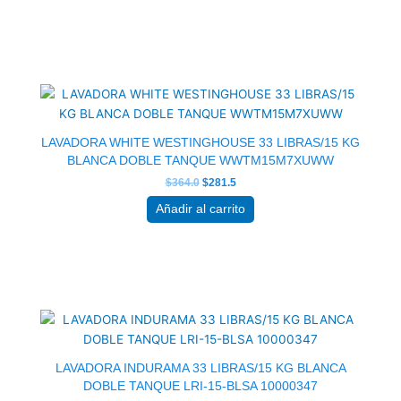
El
El
precio
precio
original
actual
era:
es:
$364.0.
$281.5.
LAVADORA WHITE WESTINGHOUSE 33 LIBRAS/15 KG
BLANCA DOBLE TANQUE WWTM15M7XUWW
$
364.0
$
281.5
Añadir al carrito
El
El
precio
precio
original
actual
era:
es:
$450.5.
$348.5.
LAVADORA INDURAMA 33 LIBRAS/15 KG BLANCA
DOBLE TANQUE LRI-15-BLSA 10000347