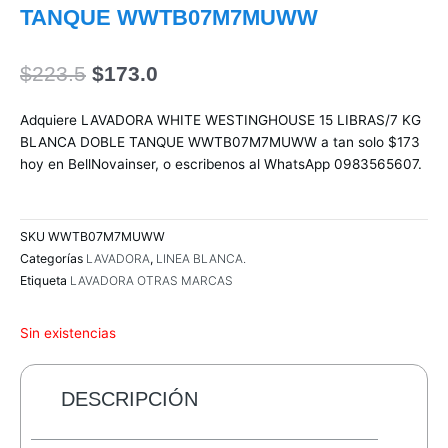
TANQUE WWTB07M7MUWW
El
El
$
223.5
$
173.0
precio
precio
original
actual
Adquiere LAVADORA WHITE WESTINGHOUSE 15 LIBRAS/7 KG
era:
es:
BLANCA DOBLE TANQUE WWTB07M7MUWW a tan solo $173
$223.5.
$173.0.
hoy en BellNovainser, o escribenos al WhatsApp 0983565607.
SKU
WWTB07M7MUWW
Categorías
LAVADORA
,
LINEA BLANCA.
Etiqueta
LAVADORA OTRAS MARCAS
Sin existencias
DESCRIPCIÓN