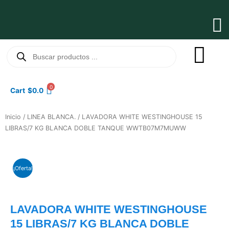
Ir
al
Ma
contenido
Me
Búsqueda
de
productos
0
Cart
$
0.0
Inicio
/
LINEA BLANCA.
/ LAVADORA WHITE WESTINGHOUSE 15
LIBRAS/7 KG BLANCA DOBLE TANQUE WWTB07M7MUWW
¡Oferta!
LAVADORA WHITE WESTINGHOUSE
15 LIBRAS/7 KG BLANCA DOBLE