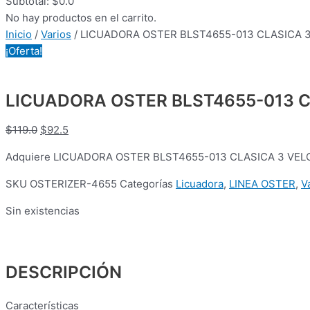
Subtotal:
$
0.0
No hay productos en el carrito.
Inicio
/
Varios
/ LICUADORA OSTER BLST4655-013 CLASICA 3
¡Oferta!
LICUADORA OSTER BLST4655-013 CL
$
119.0
$
92.5
Adquiere LICUADORA OSTER BLST4655-013 CLASICA 3 VELOCID
SKU
OSTERIZER-4655
Categorías
Licuadora
,
LINEA OSTER
,
V
Sin existencias
DESCRIPCIÓN
Características