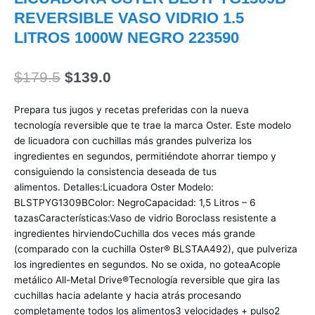
REVERSIBLE VASO VIDRIO 1.5
LITROS 1000W NEGRO 223590
El
El
$
179.5
$
139.0
precio
precio
original
actual
Prepara tus jugos y recetas preferidas con la nueva
era:
es:
tecnología reversible que te trae la marca Oster. Este modelo
$179.5.
$139.0.
de licuadora con cuchillas más grandes pulveriza los
ingredientes en segundos, permitiéndote ahorrar tiempo y
consiguiendo la consistencia deseada de tus
alimentos. Detalles:Licuadora Oster Modelo:
BLSTPYG1309BColor: NegroCapacidad: 1,5 Litros – 6
tazasCaracterísticas:Vaso de vidrio Boroclass resistente a
ingredientes hirviendoCuchilla dos veces más grande
(comparado con la cuchilla Oster® BLSTAA492), que pulveriza
los ingredientes en segundos. No se oxida, no goteaAcople
metálico All-Metal Drive®Tecnología reversible que gira las
cuchillas hacia adelante y hacia atrás procesando
completamente todos los alimentos3 velocidades + pulso2