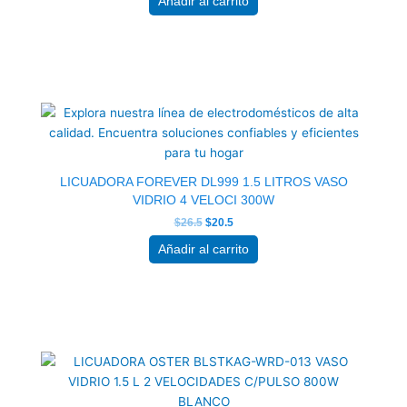
Añadir al carrito
El
El
precio
precio
original
actual
era:
es:
$26.5.
$20.5.
LICUADORA FOREVER DL999 1.5 LITROS VASO
VIDRIO 4 VELOCI 300W
$
26.5
$
20.5
Añadir al carrito
El
El
precio
precio
original
actual
era:
es:
$74.0.
$57.5.