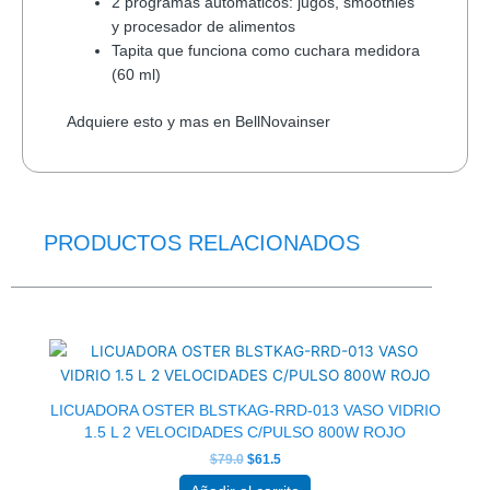
2 programas automáticos: jugos, smoothies
y procesador de alimentos
Tapita que funciona como cuchara medidora
(60 ml)
Adquiere esto y mas en BellNovainser
PRODUCTOS RELACIONADOS
El
El
precio
precio
original
actual
era:
es:
$79.0.
$61.5.
LICUADORA OSTER BLSTKAG-RRD-013 VASO VIDRIO
1.5 L 2 VELOCIDADES C/PULSO 800W ROJO
$
79.0
$
61.5