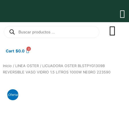
Ir
al
Ma
contenido
Me
Búsqueda
de
productos
0
Cart
$
0.0
Inicio
/
LINEA OSTER
/ LICUADORA OSTER BLSTPYG1309B
REVERSIBLE VASO VIDRIO 1.5 LITROS 1000W NEGRO 223590
¡Oferta!