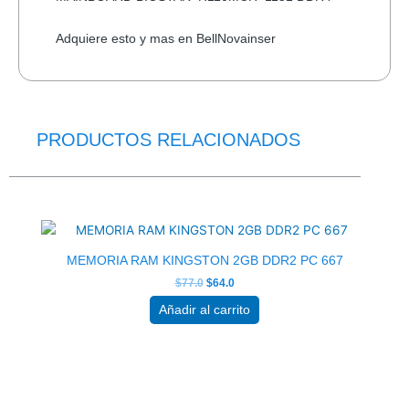
Adquiere esto y mas en BellNovainser
PRODUCTOS RELACIONADOS
El
El
precio
precio
original
actual
era:
es:
$77.0.
$64.0.
MEMORIA RAM KINGSTON 2GB DDR2 PC 667
$
77.0
$
64.0
Añadir al carrito
El
El
precio
precio