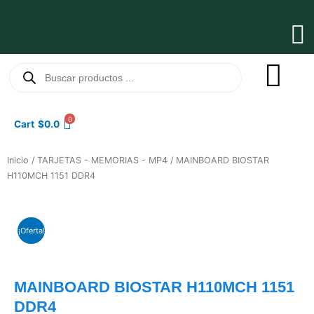
Ir
al
Ma
contenido
Me
Búsqueda
de
productos
0
Cart
$
0.0
Inicio
/
TARJETAS - MEMORIAS - MP4
/ MAINBOARD BIOSTAR
H110MCH 1151 DDR4
¡Oferta!
MAINBOARD BIOSTAR H110MCH 1151
DDR4