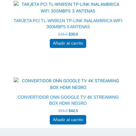
original
actual
era:
es:
$36.5.
$30.0.
TARJETA PCI TL-WN951N TP-LINK INALAMBRICA WIFI
300MBPS 3 ANTENAS
$
36.5
$
30.0
Añadir al carrito
El
El
precio
precio
original
actual
era:
es:
$55.0.
$42.5.
CONVERTIDOR ONN GOOGLE TV 4K STREAMING
BOX HDMI NEGRO
$
55.0
$
42.5
Añadir al carrito