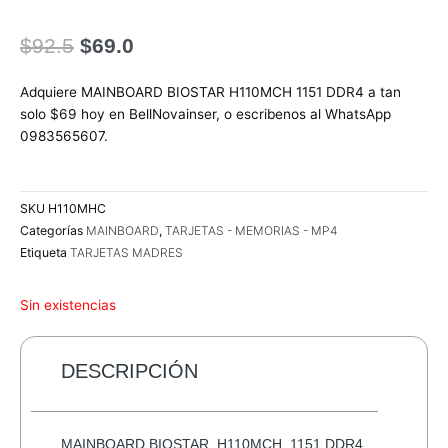
El
El
$
92.5
$
69.0
precio
precio
original
actual
Adquiere MAINBOARD BIOSTAR H110MCH 1151 DDR4 a tan
era:
es:
solo $69 hoy en BellNovainser, o escribenos al WhatsApp
$92.5.
$69.0.
0983565607.
SKU
H110MHC
Categorías
MAINBOARD
,
TARJETAS - MEMORIAS - MP4
Etiqueta
TARJETAS MADRES
Sin existencias
DESCRIPCIÓN
MAINBOARD BIOSTAR H110MCH 1151 DDR4