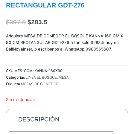
RECTANGULAR GDT-276
El
El
$
397.5
$
283.5
precio
precio
original
actual
Adquiere MESA DE COMEDOR EL BOSQUE KANNA 160 CM X
era:
es:
90 CM RECTANGULAR GDT-276 a tan solo $283.5 hoy en
$397.5.
$283.5.
BellNovainser, o escribenos al WhatsApp 0983565607.
SKU
MES-COM-KANNA-160X90
Categorías
LINEA EL BOSQUE
,
MESA
Etiqueta
MESAS DE COMEDOR
Sin existencias
DESCRIPCIÓN