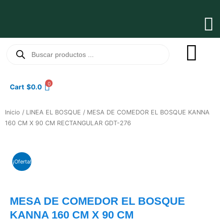
Ir
al
Ma
contenido
Me
Búsqueda
de
productos
0
Cart
$
0.0
Inicio
/
LINEA EL BOSQUE
/ MESA DE COMEDOR EL BOSQUE KANNA
160 CM X 90 CM RECTANGULAR GDT-276
¡Oferta!
MESA DE COMEDOR EL BOSQUE
KANNA 160 CM X 90 CM