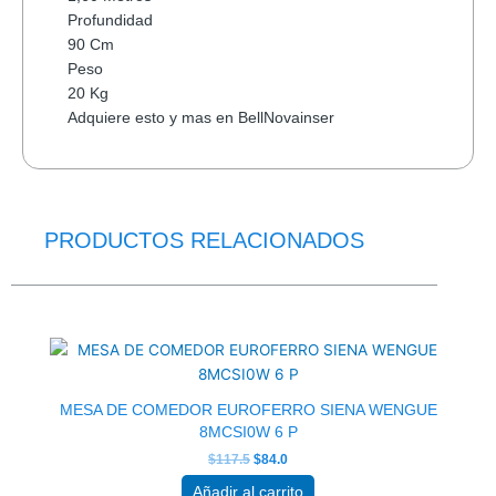
Profundidad
90 Cm
Peso
20 Kg
Adquiere esto y mas en BellNovainser
PRODUCTOS RELACIONADOS
El
El
precio
precio
original
actual
era:
es:
$117.5.
$84.0.
MESA DE COMEDOR EUROFERRO SIENA WENGUE
8MCSI0W 6 P
$
117.5
$
84.0
Añadir al carrito