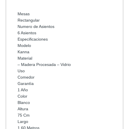
Mesas
Rectangular
Numero de Asientos
6 Asientos
Especificaciones
Modelo
Kanna
Material
– Madera Procesada – Vidrio
Uso
Comedor
Garantìa
1 Año
Color
Blanco
Altura
75 Cm
Largo
1,60 Metros