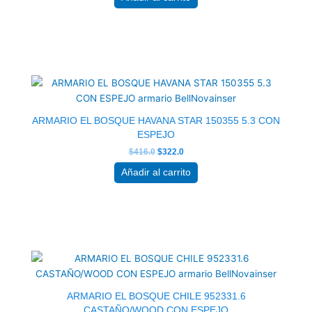
El
El
precio
precio
original
actual
era:
es:
$416.0.
$322.0.
ARMARIO EL BOSQUE HAVANA STAR 150355 5.3 CON
ESPEJO
$
416.0
$
322.0
Añadir al carrito
El
El
precio
precio
original
actual
era:
es:
$296.5.
$236.0.
ARMARIO EL BOSQUE CHILE 952331.6
CASTAÑO/WOOD CON ESPEJO