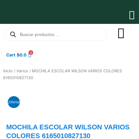
Ir
al
Ma
contenido
Me
Búsqueda
de
productos
0
Cart
$
0.0
Inicio
/
Varios
/ MOCHILA ESCOLAR WILSON VARIOS COLORES
6165010827130
¡Oferta!
MOCHILA ESCOLAR WILSON VARIOS
COLORES 6165010827130