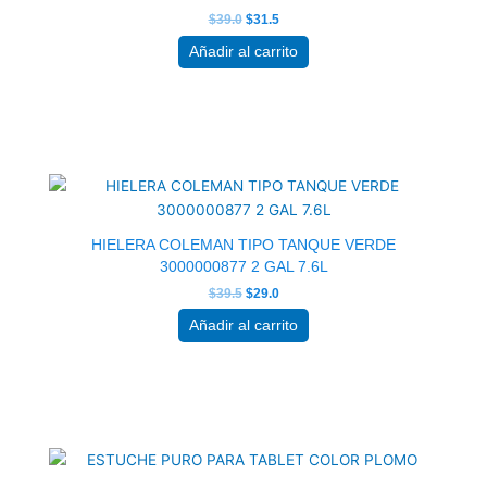
$
39.0
$
31.5
Añadir al carrito
El
El
precio
precio
original
actual
era:
es:
$39.5.
$29.0.
HIELERA COLEMAN TIPO TANQUE VERDE
3000000877 2 GAL 7.6L
$
39.5
$
29.0
Añadir al carrito
El
El
precio
precio
original
actual
era:
es:
$39.0.
$31.5.