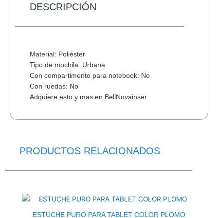
INALAMBRICO
DESCRIPCIÓN
cantidad
Material: Poliéster
Tipo de mochila: Urbana
Con compartimento para notebook: No
Con ruedas: No
Adquiere esto y mas en BellNovainser
PRODUCTOS RELACIONADOS
El
El
precio
precio
original
actual
era:
es:
$39.0.
$31.5.
ESTUCHE PURO PARA TABLET COLOR PLOMO