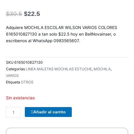
El
El
$
30.5
$
22.5
precio
precio
original
actual
Adquiere MOCHILA ESCOLAR WILSON VARIOS COLORES
era:
es:
6165010827130 a tan solo $22.5 hoy en BellNovainser, o
$30.5.
$22.5.
escribenos al WhatsApp 0983565607.
SKU
6165010827130
Categorías
LINEA MALETAS MOCHILAS ESTUCHE
,
MOCHILA
,
VARIOS
Etiqueta
OTROS
Sin existencias
COMBO
Añadir al carrito
TECLADO/MOUSE
MANHATTAN
178990