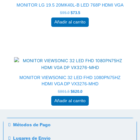
$95.0.
$73.5.
MONITOR LG 19.5 20MK40L-B LED 768P HDMI VGA
$
95.0
$
73.5
Añadir al carrito
El
El
precio
precio
original
actual
era:
es:
$801.5.
$620.0.
MONITOR VIEWSONIC 32 LED FHD 1080PN75HZ
HDMI VGA DP VX3276-MHD
$
801.5
$
620.0
Añadir al carrito
Métodos de Pago
Lugares de Envio