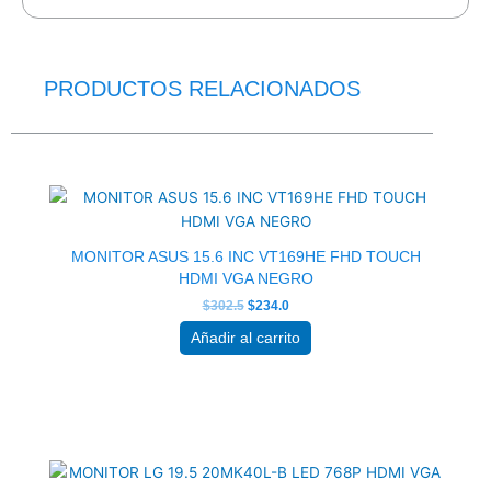
PRODUCTOS RELACIONADOS
El
El
precio
precio
original
actual
era:
es:
$302.5.
$234.0.
MONITOR ASUS 15.6 INC VT169HE FHD TOUCH
HDMI VGA NEGRO
$
302.5
$
234.0
Añadir al carrito
El
El
precio
precio
original
actual
era:
es: