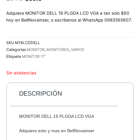
precio
precio
original
actual
Adquiere MONITOR DELL 19 PLGDA LCD VGA a tan solo $60
era:
es:
hoy en BellNovainser, o escribenos al WhatsApp 0983565607.
$84.0.
$60.0.
SKU
M19LCDDELL
Categorías
MONITOR
,
MONITORES
,
VARIOS
Etiqueta
MONITOR 17"
Sin existencias
DESCRIPCIÓN
MONITOR DELL 19 PLGDA LCD VGA
Adquiere esto y mas en BellNovainser