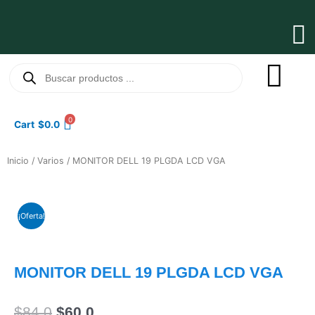
Ir
al
Ma
contenido
Me
Búsqueda
de
productos
0
Cart
$
0.0
Inicio
/
Varios
/ MONITOR DELL 19 PLGDA LCD VGA
¡Oferta!
MONITOR DELL 19 PLGDA LCD VGA
El
El
$
84.0
$
60.0