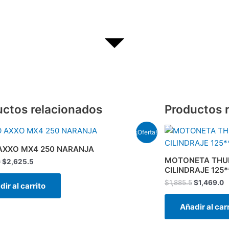
uctos relacionados
Productos 
El
El
El
E
¡Oferta!
precio
precio
precio
p
original
actual
original
a
AXXO MX4 250 NARANJA
era:
es:
era:
e
MOTONETA THUN
0
$
2,625.5
$3,356.0.
$2,625.5.
$1,885.5.
$
CILINDRAJE 125*
$
1,885.5
$
1,469.0
ir al carrito
Añadir al car