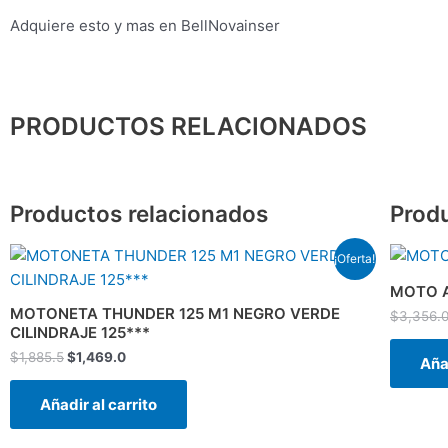
Adquiere esto y mas en BellNovainser
PRODUCTOS RELACIONADOS
Productos relacionados
Prod
El
El
¡Oferta!
precio
precio
original
actual
MOTO 
era:
es:
MOTONETA THUNDER 125 M1 NEGRO VERDE
$
3,356.
$1,885.5.
$1,469.0.
CILINDRAJE 125***
$
1,885.5
$
1,469.0
Añad
Añadir al carrito