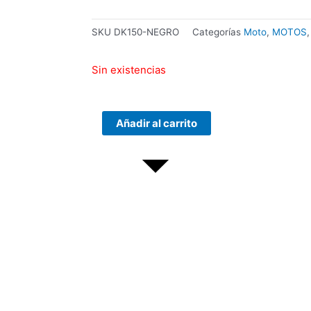
SKU
DK150-NEGRO
Categorías
Moto
,
MOTOS
Sin existencias
ENCLOUSER
Añadir al carrito
TERRAX
3.5
SATA
USB
2.0
cantidad