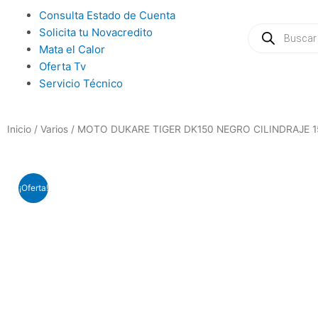
Ir
Main
Consulta Estado de Cuenta
al
Búsqueda
Menu
Solicita tu Novacredito
de
contenido
productos
Mata el Calor
Oferta Tv
Servicio Técnico
Inicio
/
Varios
/ MOTO DUKARE TIGER DK150 NEGRO CILINDRAJE 1
¡Oferta!