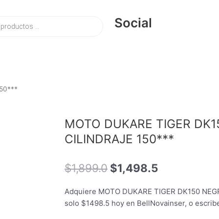
Social
50***
MOTO DUKARE TIGER DK1
CILINDRAJE 150***
El
El
$
1,899.0
$
1,498.5
precio
precio
original
actual
Adquiere MOTO DUKARE TIGER DK150 NEGRO
era:
es:
solo $1498.5 hoy en BellNovainser, o escr
$1,899.0.
$1,498.5.