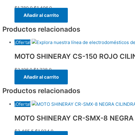
$
1,780.0
$
1,406.0
Añadir al carrito
Productos relacionados
¡Oferta!
MOTO SHINERAY CS-150 ROJO CILI
$
2,196.0
$
1,728.0
Añadir al carrito
Productos relacionados
¡Oferta!
MOTO SHINERAY CR-SMX-8 NEGRA 
$
2,465.5
$
1,934.0