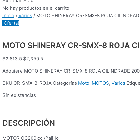
Subtotal:
$
0.0
No hay productos en el carrito.
Inicio
/
Varios
/ MOTO SHINERAY CR-SMX-8 ROJA CILINDRADE
¡Oferta!
MOTO SHINERAY CR-SMX-8 ROJA CI
$
2,813.5
$
2,350.5
Adquiere MOTO SHINERAY CR-SMX-8 ROJA CILINDRADE 200 ***
SKU
CR-SMX-8-ROJA
Categorías
Moto
,
MOTOS
,
Varios
Etiqu
Sin existencias
DESCRIPCIÓN
MOTOR CG200 cc /Palillo