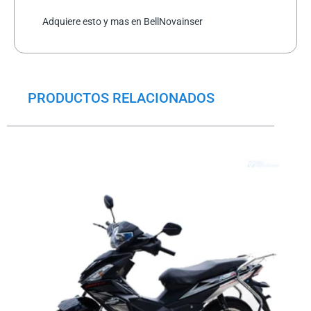
Adquiere esto y mas en BellNovainser
PRODUCTOS RELACIONADOS
El
El
precio
precio
original
actual
era:
es:
$1,829.5.
$1,444.0.