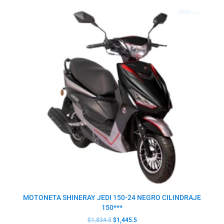
precio
precio
original
actual
era:
es:
$1,834.5.
$1,445.5.
MOTONETA SHINERAY JEDI 150-24 NEGRO CILINDRAJE
150***
$
1,834.5
$
1,445.5