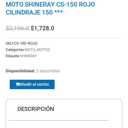
MOTO SHINERAY CS-150 ROJO
CILINDRAJE 150 ***
El
El
$
2,196.0
$
1,728.0
precio
precio
original
actual
SKU
CS-150-ROJO
era:
es:
Categorías
MOTO
,
MOTOS
$2,196.0.
$1,728.0.
Etiqueta
SHINERAY
Disponibilidad:
2 disponibles
ENCLOUSER
Añadir al carrito
TERRAX
3.5
SATA
DESCRIPCIÓN
USB
2.0
cantidad