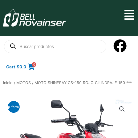
Ir
al
Mai
contenido
Men
Búsqueda
de
productos
0
Cart
$
0.0
Inicio
/
MOTOS
/ MOTO SHINERAY CS-150 ROJO CILINDRAJE 150 ***
¡Oferta!