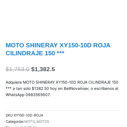
MOTO SHINERAY XY150-10D ROJA
CILINDRAJE 150 ***
El
El
$
1,753.0
$
1,382.5
precio
precio
original
actual
Adquiere MOTO SHINERAY XY150-10D ROJA CILINDRAJE 150
era:
es:
*** a tan solo $1382.50 hoy en BellNovainser, o escribenos al
$1,753.0.
$1,382.5.
WhatsApp 0983565607.
SKU
XY150-10D-ROJA
Categorías
MOTO
,
MOTOS