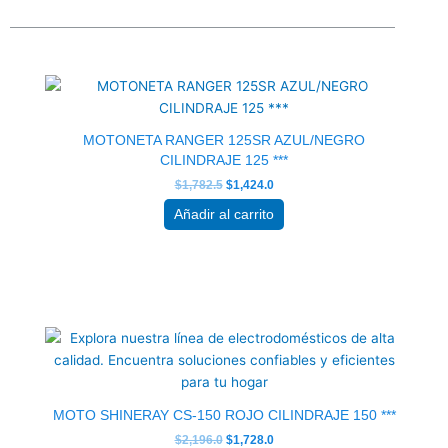
El
El
precio
precio
original
actual
era:
es:
$1,782.5.
$1,424.0.
MOTONETA RANGER 125SR AZUL/NEGRO
CILINDRAJE 125 ***
$
1,782.5
$
1,424.0
Añadir al carrito
El
El
precio
precio
original
actual
era:
es:
$2,196.0.
$1,728.0.
MOTO SHINERAY CS-150 ROJO CILINDRAJE 150 ***
$
2,196.0
$
1,728.0