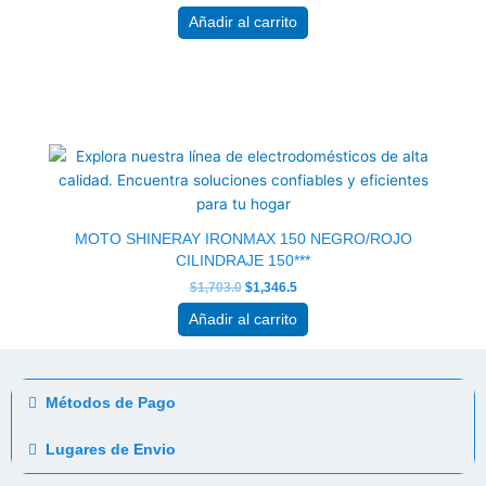
Añadir al carrito
El
El
precio
precio
original
actual
era:
es:
$1,703.0.
$1,346.5.
MOTO SHINERAY IRONMAX 150 NEGRO/ROJO
CILINDRAJE 150***
$
1,703.0
$
1,346.5
Añadir al carrito
Métodos de Pago
Lugares de Envio