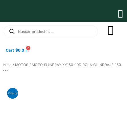
Ir
al
Ma
contenido
Me
Búsqueda
de
productos
0
Cart
$
0.0
Inicio
/
MOTOS
/ MOTO SHINERAY XY150-10D ROJA CILINDRAJE 150
***
¡Oferta!