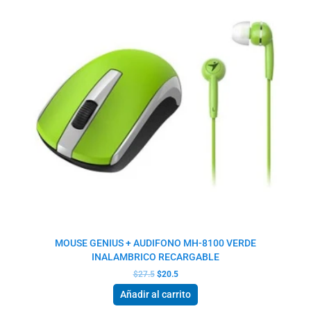
$27.5.
$20.5.
MOUSE GENIUS + AUDIFONO MH-8100 VERDE
INALAMBRICO RECARGABLE
$
27.5
$
20.5
Añadir al carrito