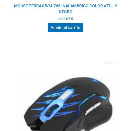
MOUSE TERRAX WM-766 INALAMBRICO COLOR AZUL Y
NEGRO
$
9.5
$
7.5
Añadir al carrito
El
El
precio
precio
original
actual
era:
es:
$15.5.
$12.0.