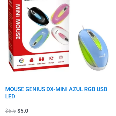
MOUSE GENIUS DX-MINI AZUL RGB USB
LED
El
El
$
6.5
$
5.0