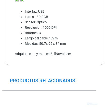
Interfaz: USB
Luces LED RGB
Sensor: Optico
Resolucion: 1000 DPI
Botones: 3
Largo del cable: 1.5 m
Medidas: 50.7x 95 x 34 mm
Adquiere esto y mas en BellNovainser
PRODUCTOS RELACIONADOS
El
El
precio
precio
original
actual
era:
es: