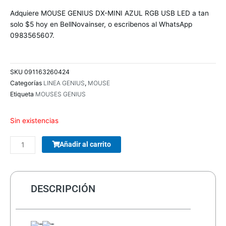
precio
precio
original
actual
Adquiere MOUSE GENIUS DX-MINI AZUL RGB USB LED a tan
era:
es:
solo $5 hoy en BellNovainser, o escribenos al WhatsApp
$6.5.
$5.0.
0983565607.
SKU
091163260424
Categorías
LINEA GENIUS
,
MOUSE
Etiqueta
MOUSES GENIUS
Sin existencias
COMBO
Añadir al carrito
TECLADO/MOUSE
MANHATTAN
178990
INALAMBRICO
DESCRIPCIÓN
cantidad