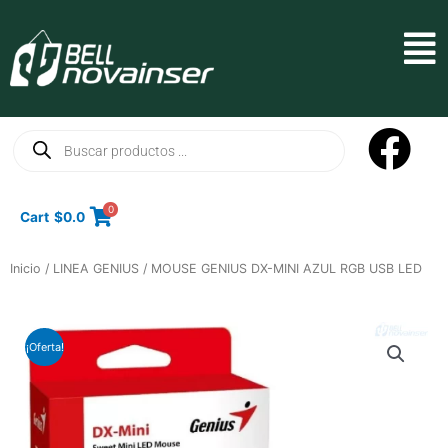
Ir
al
Mai
contenido
Men
Búsqueda
de
productos
0
Cart
$
0.0
Inicio
/
LINEA GENIUS
/ MOUSE GENIUS DX-MINI AZUL RGB USB LED
¡Oferta!