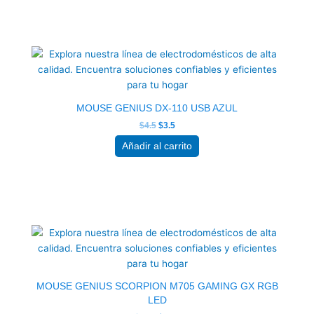
El
El
precio
precio
original
actual
era:
es:
$4.5.
$3.5.
MOUSE GENIUS DX-110 USB AZUL
$
4.5
$
3.5
Añadir al carrito
El
El
precio
precio
original
actual
era:
es:
$16.0.
$12.5.
MOUSE GENIUS SCORPION M705 GAMING GX RGB
LED