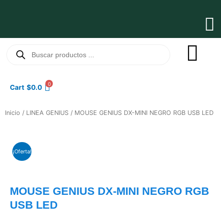
Ir
al
Ma
contenido
Me
Búsqueda
de
productos
0
Cart
$
0.0
Inicio
/
LINEA GENIUS
/ MOUSE GENIUS DX-MINI NEGRO RGB USB LED
¡Oferta!
MOUSE GENIUS DX-MINI NEGRO RGB
USB LED