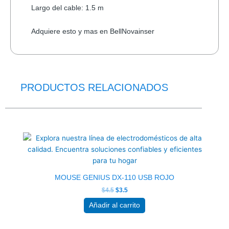
Largo del cable: 1.5 m
Adquiere esto y mas en BellNovainser
PRODUCTOS RELACIONADOS
El
El
precio
precio
original
actual
era:
es:
$4.5.
$3.5.
MOUSE GENIUS DX-110 USB ROJO
$
4.5
$
3.5
Añadir al carrito