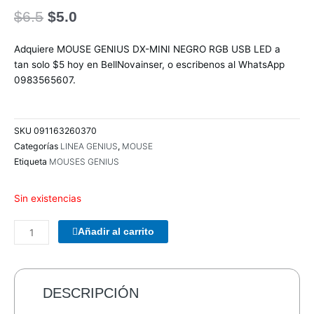
El
El
$
6.5
$
5.0
precio
precio
original
actual
Adquiere MOUSE GENIUS DX-MINI NEGRO RGB USB LED a
era:
es:
tan solo $5 hoy en BellNovainser, o escribenos al WhatsApp
$6.5.
$5.0.
0983565607.
SKU
091163260370
Categorías
LINEA GENIUS
,
MOUSE
Etiqueta
MOUSES GENIUS
Sin existencias
COMBO
Añadir al carrito
TECLADO/MOUSE
MANHATTAN
178990
INALAMBRICO
DESCRIPCIÓN
cantidad