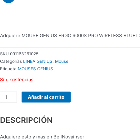
MANHATTAN
178990
INALAMBRICO
cantidad
Adquiere MOUSE GENIUS ERGO 9000S PRO WIRELESS BLUETOOTH
SKU
091163261025
Categorías
LINEA GENIUS
,
Mouse
Etiqueta
MOUSES GENIUS
Sin existencias
Añadir al carrito
DESCRIPCIÓN
Adquiere esto y mas en BellNovainser