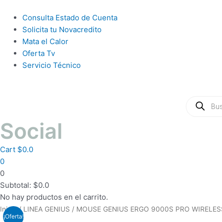
Ir
al
Main
Consulta Estado de Cuenta
contenido
Menu
Solicita tu Novacredito
Mata el Calor
Oferta Tv
Servicio Técnico
Búsqueda
de
productos
Social
Cart
$
0.0
0
0
Subtotal:
$
0.0
No hay productos en el carrito.
COMBO
Inicio
/
LINEA GENIUS
/ MOUSE GENIUS ERGO 9000S PRO WIRELES
¡Oferta!
TECLADO/MOUSE