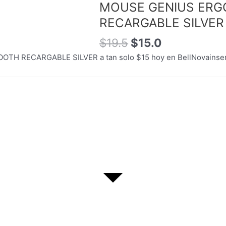
MOUSE GENIUS ERG
original
actual
RECARGABLE SILVER
era:
es:
$19.5.
$15.0.
$
19.5
$
15.0
 RECARGABLE SILVER a tan solo $15 hoy en BellNovainser,