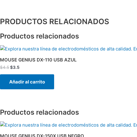
PRODUCTOS RELACIONADOS
Productos relacionados
El
El
precio
precio
original
actual
MOUSE GENIUS DX-110 USB AZUL
era:
es:
$
4.5
$
3.5
$4.5.
$3.5.
Añadir al carrito
Productos relacionados
El
El
precio
precio
original
actual
MOUSE GENIUS DX-150X USB NEGRO