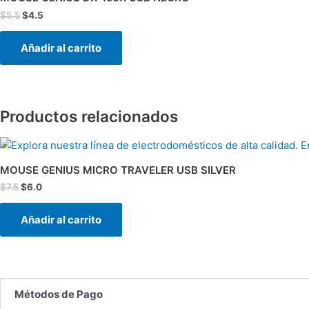
era:
es:
$
5.5
$
4.5
$5.5.
$4.5.
Añadir al carrito
Productos relacionados
El
El
precio
precio
original
actual
MOUSE GENIUS MICRO TRAVELER USB SILVER
era:
es:
$
7.5
$
6.0
$7.5.
$6.0.
Añadir al carrito
Métodos de Pago