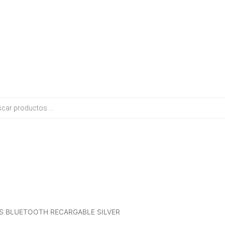
El
El
S BLUETOOTH RECARGABLE SILVER
precio
precio