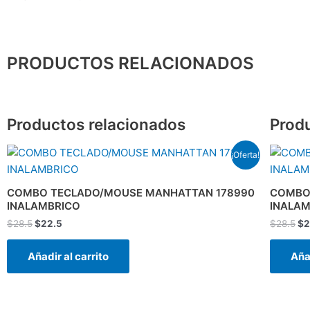
PRODUCTOS RELACIONADOS
Productos relacionados
Prod
El
El
El
¡Oferta!
precio
precio
pr
original
actual
or
era:
es:
er
COMBO TECLADO/MOUSE MANHATTAN 178990
COMBO
$28.5.
$22.5.
$2
INALAMBRICO
INALAM
$
28.5
$
22.5
$
28.5
$
2
Añadir al carrito
Añad