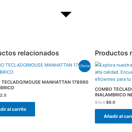
uctos relacionados
Productos 
El
El
El
¡Oferta!
ecio
precio
precio
precio
iginal
actual
original
actual
a:
es:
era:
es:
 TECLADO/MOUSE MANHATTAN 178990
8.5.
$22.5.
$12.0.
$9.0.
BRICO
COMBO TECLAD
INALAMBRICO N
2.5
$
12.0
$
9.0
ir al carrito
Añadir al car