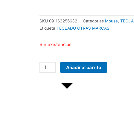
SKU
091163256632
Categorías
Mouse
,
TECLA
Etiqueta
TECLADO OTRAS MARCAS
Sin existencias
COMBO
Añadir al carrito
TECLADO/MOUSE
MANHATTAN
178990
INALAMBRICO
cantidad