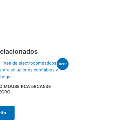
relacionados
¡Oferta!
O MOUSE RCA 5RCA53E
EGRO
rito