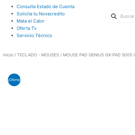
Ir
Main
Consulta Estado de Cuenta
al
Búsqueda
Menu
Solicita tu Novacredito
de
contenido
productos
Mata el Calor
Oferta Tv
Servicio Técnico
Inicio
/
TECLADO - MOUSES
/ MOUSE PAD GENIUS GX-PAD 500S
¡Oferta!