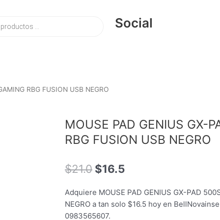
Social
 GAMING RBG FUSION USB NEGRO
MOUSE PAD GENIUS GX-P
RBG FUSION USB NEGRO
El
El
$
21.0
$
16.5
precio
precio
original
actual
Adquiere MOUSE PAD GENIUS GX-PAD 500
era:
es:
NEGRO a tan solo $16.5 hoy en BellNovainse
$21.0.
$16.5.
0983565607.