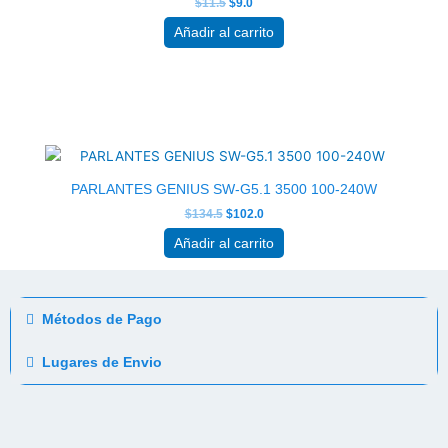
$
11.5
$
9.0
Añadir al carrito
El
El
precio
precio
original
actual
era:
es:
$134.5.
$102.0.
PARLANTES GENIUS SW-G5.1 3500 100-240W
$
134.5
$
102.0
Añadir al carrito
Métodos de Pago
Lugares de Envio