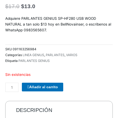
El
El
$
17.0
$
13.0
precio
precio
original
actual
Adquiere PARLANTES GENIUS SP-HF280 USB WOOD
era:
es:
NATURAL a tan solo $13 hoy en BellNovainser, o escribenos al
$17.0.
$13.0.
WhatsApp 0983565607.
SKU
091163256984
Categorías
LINEA GENIUS
,
PARLANTES
,
VARIOS
Etiqueta
PARLANTES GENIUS
Sin existencias
COMBO
Añadir al carrito
TECLADO/MOUSE
MANHATTAN
178990
INALAMBRICO
DESCRIPCIÓN
cantidad