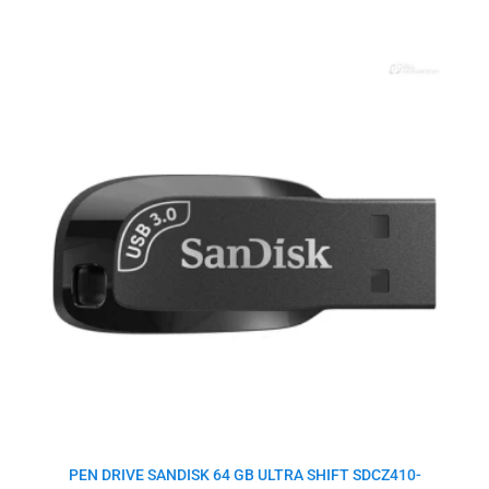
El
El
precio
precio
original
actual
era:
es:
$23.0.
$17.5.
PEN DRIVE SANDISK 64 GB ULTRA SHIFT SDCZ410-