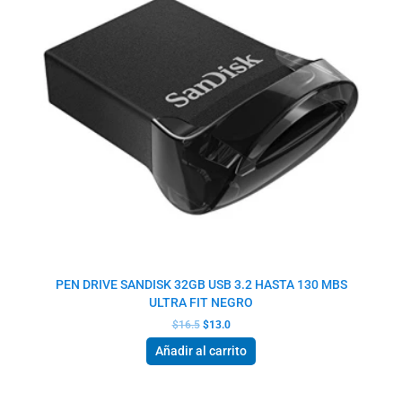
PEN DRIVE SANDISK 32GB USB 3.2 HASTA 130 MBS
ULTRA FIT NEGRO
$
16.5
$
13.0
Añadir al carrito