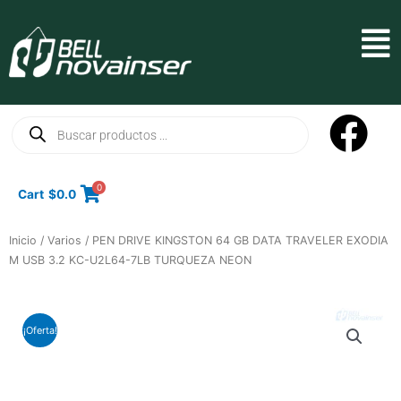
Ir
al
Mai
contenido
Men
Búsqueda
de
productos
0
Cart
$
0.0
Inicio
/
Varios
/ PEN DRIVE KINGSTON 64 GB DATA TRAVELER EXODIA
M USB 3.2 KC-U2L64-7LB TURQUEZA NEON
¡Oferta!