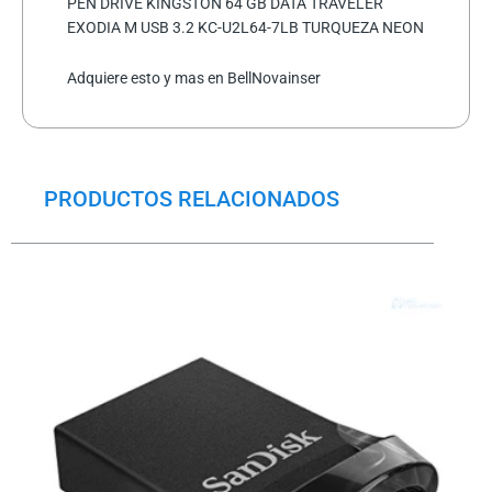
PEN DRIVE KINGSTON 64 GB DATA TRAVELER
EXODIA M USB 3.2 KC-U2L64-7LB TURQUEZA NEON
Adquiere esto y mas en BellNovainser
PRODUCTOS RELACIONADOS
El
El
precio
precio
original
actual
era:
es:
$16.5.
$13.0.