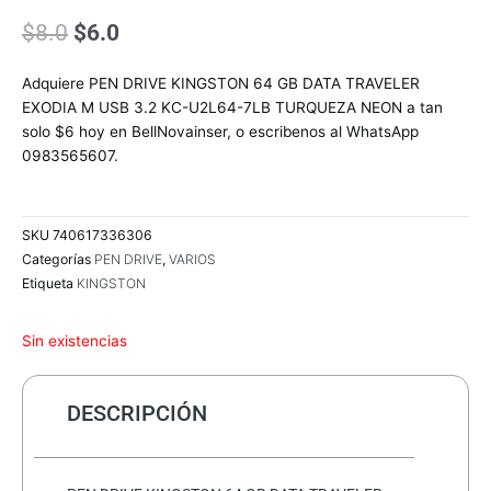
El
El
$
8.0
$
6.0
precio
precio
original
actual
Adquiere PEN DRIVE KINGSTON 64 GB DATA TRAVELER
era:
es:
EXODIA M USB 3.2 KC-U2L64-7LB TURQUEZA NEON a tan
$8.0.
$6.0.
solo $6 hoy en BellNovainser, o escribenos al WhatsApp
0983565607.
SKU
740617336306
Categorías
PEN DRIVE
,
VARIOS
Etiqueta
KINGSTON
Sin existencias
DESCRIPCIÓN