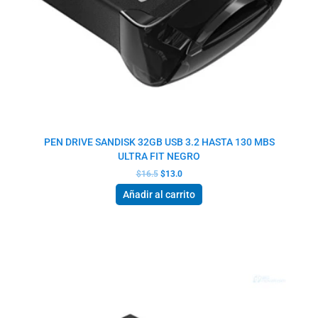
PEN DRIVE SANDISK 32GB USB 3.2 HASTA 130 MBS
ULTRA FIT NEGRO
$
16.5
$
13.0
Añadir al carrito
El
El
precio
precio
original
actual
era:
es:
$16.5.
$13.0.