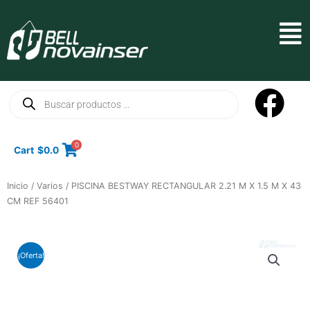
Ir
al
Mai
contenido
Men
Búsqueda
de
productos
0
Cart
$
0.0
Inicio
/
Varios
/ PISCINA BESTWAY RECTANGULAR 2.21 M X 1.5 M X 43
CM REF 56401
¡Oferta!