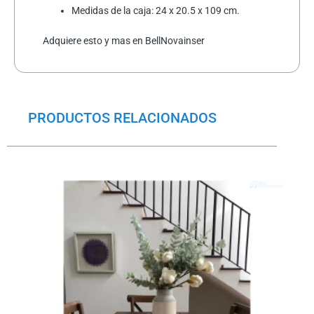
Medidas de la caja: 24 x 20.5 x 109 cm.
Adquiere esto y mas en BellNovainser
PRODUCTOS RELACIONADOS
El
El
precio
precio
original
actual
era:
es:
$11.5.
$8.5.