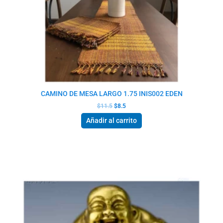
CAMINO DE MESA LARGO 1.75 INIS002 EDEN
$
11.5
$
8.5
Añadir al carrito
El
El
precio
precio
original
actual
era:
es:
$10.0.
$7.5.