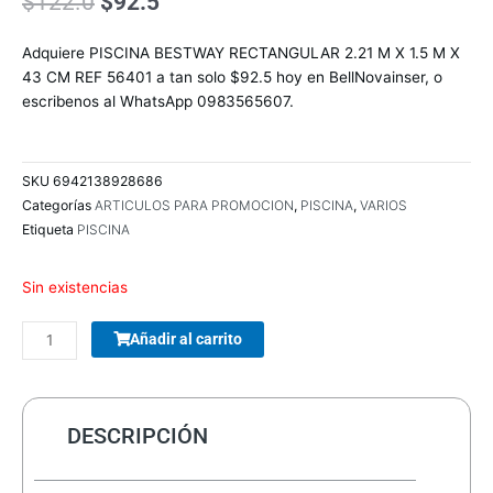
El
El
$
122.0
$
92.5
precio
precio
original
actual
Adquiere PISCINA BESTWAY RECTANGULAR 2.21 M X 1.5 M X
era:
es:
43 CM REF 56401 a tan solo $92.5 hoy en BellNovainser, o
$122.0.
$92.5.
escribenos al WhatsApp 0983565607.
SKU
6942138928686
Categorías
ARTICULOS PARA PROMOCION
,
PISCINA
,
VARIOS
Etiqueta
PISCINA
Sin existencias
COMBO
Añadir al carrito
TECLADO/MOUSE
MANHATTAN
178990
INALAMBRICO
DESCRIPCIÓN
cantidad