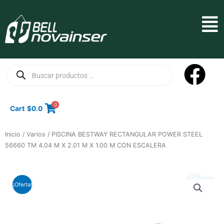
Ir
al
Mai
contenido
Men
Búsqueda
de
productos
0
Cart
$
0.0
Inicio
/
Varios
/ PISCINA BESTWAY RECTANGULAR POWER STEEL
56660 TM 4.04 M X 2.01 M X 1.00 M CON ESCALERA
¡Oferta!