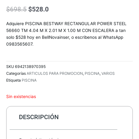
El
El
$
698.5
$
528.0
precio
precio
original
actual
Adquiere PISCINA BESTWAY RECTANGULAR POWER STEEL
era:
es:
56660 TM 4.04 M X 2.01 M X 1.00 M CON ESCALERA a tan
$698.5.
$528.0.
solo $528 hoy en BellNovainser, o escribenos al WhatsApp
0983565607.
SKU
6942138970395
Categorías
ARTICULOS PARA PROMOCION
,
PISCINA
,
VARIOS
Etiqueta
PISCINA
Sin existencias
DESCRIPCIÓN