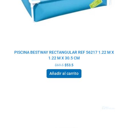
PISCINA BESTWAY RECTANGULAR REF 56217 1.22 M X
1.22 M X 30.5 CM
$
69.5
$
53.5
Añadir al carrito
El
El
precio
precio
original
actual
era:
es:
$69.5.
$53.5.