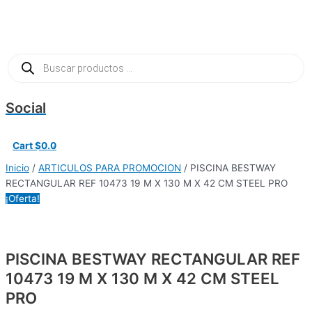
Ir
PARLANTES
El
El
El
El
El
El
El
El
al
WOOU
precio
precio
precio
precio
precio
precio
precio
precio
Main
contenido
WOOU
original
original
actual
original
original
actual
actual
actual
Menu
PULSE
era:
era:
es:
era:
era:
es:
es:
es:
Búsqueda
de
A3
$92.5.
$6.5.
$71.5.
$12.5.
$12.5.
$5.0.
$9.0.
$9.0.
productos
PATG-
25-
Social
12
PORTABLE
VARIOS
Cart
$
0.0
0
COLORES
Inicio
/
ARTICULOS PARA PROMOCION
/ PISCINA BESTWAY
cantidad
RECTANGULAR REF 10473 19 M X 130 M X 42 CM STEEL PRO
¡Oferta!
PISCINA BESTWAY RECTANGULAR REF
10473 19 M X 130 M X 42 CM STEEL
PRO