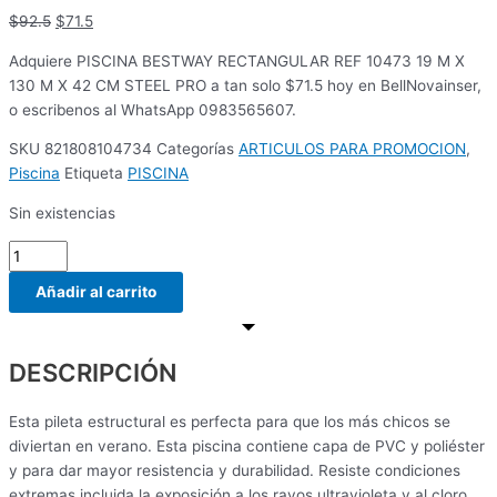
$
92.5
$
71.5
Adquiere PISCINA BESTWAY RECTANGULAR REF 10473 19 M X
130 M X 42 CM STEEL PRO a tan solo $71.5 hoy en BellNovainser,
o escribenos al WhatsApp 0983565607.
SKU
821808104734
Categorías
ARTICULOS PARA PROMOCION
,
Piscina
Etiqueta
PISCINA
Sin existencias
Añadir al carrito
DESCRIPCIÓN
Esta pileta estructural es perfecta para que los más chicos se
diviertan en verano. Esta piscina contiene capa de PVC y poliéster
y para dar mayor resistencia y durabilidad. Resiste condiciones
extremas incluida la exposición a los rayos ultravioleta y al cloro.