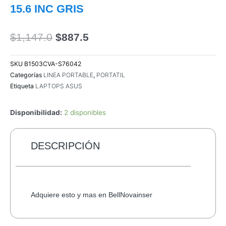
15.6 INC GRIS
El
El
$
1,147.0
$
887.5
precio
precio
original
actual
SKU
B1503CVA-S76042
era:
es:
Categorías
LINEA PORTABLE
,
PORTATIL
$1,147.0.
$887.5.
Etiqueta
LAPTOPS ASUS
Disponibilidad:
2 disponibles
DESCRIPCIÓN
Adquiere esto y mas en BellNovainser