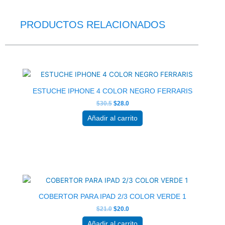
PRODUCTOS RELACIONADOS
El
El
precio
precio
original
actual
era:
es:
$30.5.
$28.0.
ESTUCHE IPHONE 4 COLOR NEGRO FERRARIS
$
30.5
$
28.0
Añadir al carrito
El
El
precio
precio
original
actual
era:
es:
$21.0.
$20.0.
COBERTOR PARA IPAD 2/3 COLOR VERDE 1
$
21.0
$
20.0
Añadir al carrito