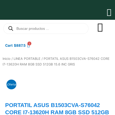
Ir
al
Ma
contenido
Me
Búsqueda
de
productos
1
Cart
$
887.5
Inicio
/
LINEA PORTABLE
/ PORTATIL ASUS B1503CVA-S76042 CORE
I7-13620H RAM 8GB SSD 512GB 15.6 INC GRIS
¡Oferta!
PORTATIL ASUS B1503CVA-S76042
CORE I7-13620H RAM 8GB SSD 512GB