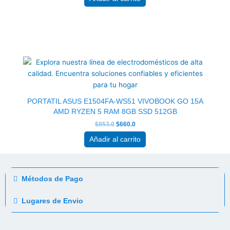
El
El
precio
precio
original
actual
era:
es:
$853.0.
$660.0.
PORTATIL ASUS E1504FA-WS51 VIVOBOOK GO 15A
AMD RYZEN 5 RAM 8GB SSD 512GB
$
853.0
$
660.0
Añadir al carrito
Métodos de Pago
Lugares de Envio