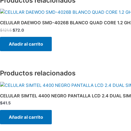
Productos relacionados
El
El
precio
precio
original
actual
CELULAR DAEWOO SMD-4026B BLANCO QUAD CORE 1.2 GH
era:
es:
$
121.5
$
72.0
$121.5.
$72.0.
Añadir al carrito
Productos relacionados
CELULAR SIMTEL 4400 NEGRO PANTALLA LCD 2.4 DUAL SIM
$
41.5
Añadir al carrito