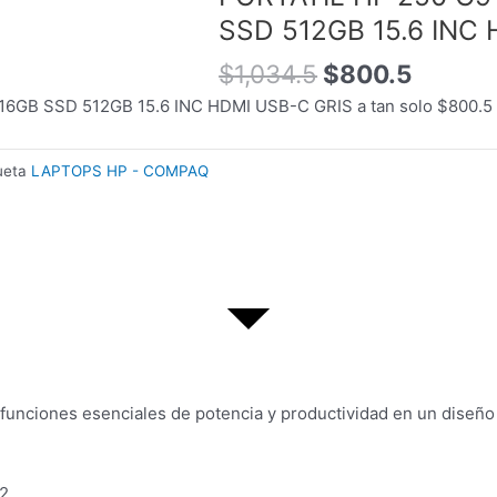
original
actual
SSD 512GB 15.6 INC
era:
es:
$1,034.5.
$800.5
$
1,034.5
$
800.5
B SSD 512GB 15.6 INC HDMI USB-C GRIS a tan solo $800.5 ho
ueta
LAPTOPS HP - COMPAQ
 funciones esenciales de potencia y productividad en un diseño
 2