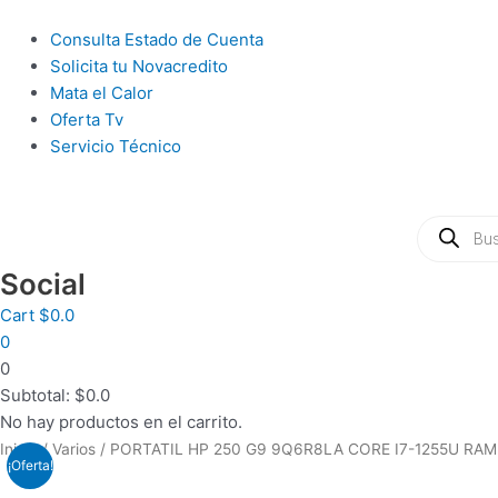
Ir
al
Main
Consulta Estado de Cuenta
contenido
Menu
Solicita tu Novacredito
Mata el Calor
Oferta Tv
Servicio Técnico
Búsqueda
de
productos
Social
Cart
$
0.0
0
0
Subtotal:
$
0.0
No hay productos en el carrito.
COMBO
Inicio
/
Varios
/ PORTATIL HP 250 G9 9Q6R8LA CORE I7-1255U RAM 
¡Oferta!
TECLADO/MOUSE