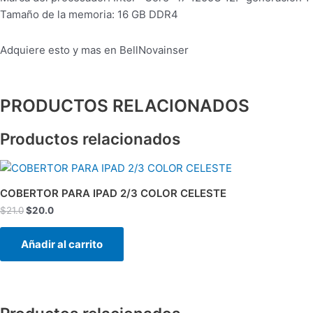
Tamaño de la memoria: 16 GB DDR4
Adquiere esto y mas en BellNovainser
PRODUCTOS RELACIONADOS
Productos relacionados
El
El
precio
precio
original
actual
COBERTOR PARA IPAD 2/3 COLOR CELESTE
era:
es:
$
21.0
$
20.0
$21.0.
$20.0.
Añadir al carrito