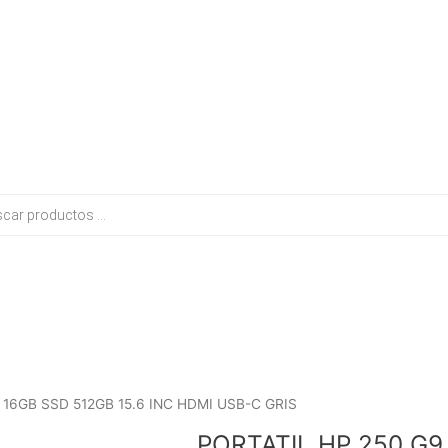
El
El
16GB SSD 512GB 15.6 INC HDMI USB-C GRIS
precio
precio
PORTATIL HP 250 G9