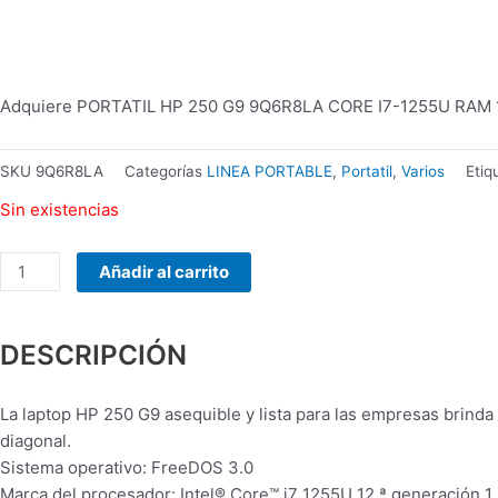
MANHATTAN
178990
INALAMBRICO
cantidad
Adquiere PORTATIL HP 250 G9 9Q6R8LA CORE I7-1255U RAM 16G
SKU
9Q6R8LA
Categorías
LINEA PORTABLE
,
Portatil
,
Varios
Etiq
Sin existencias
Añadir al carrito
DESCRIPCIÓN
La laptop HP 250 G9 asequible y lista para las empresas brinda
diagonal.
Sistema operativo: FreeDOS 3.0
Marca del procesador: Intel® Core™ i7 1255U 12.ª generación 1