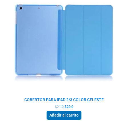
$21.0.
$20.0.
COBERTOR PARA IPAD 2/3 COLOR CELESTE
$
21.0
$
20.0
Añadir al carrito