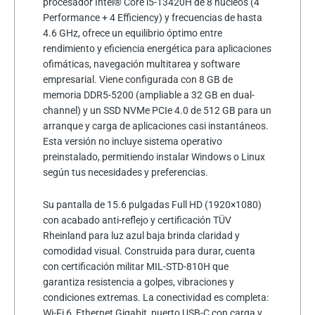
procesador Intel® Core i5-13420H de 8 núcleos (4
Performance + 4 Efficiency) y frecuencias de hasta
4.6 GHz, ofrece un equilibrio óptimo entre
rendimiento y eficiencia energética para aplicaciones
ofimáticas, navegación multitarea y software
empresarial. Viene configurada con 8 GB de
memoria DDR5-5200 (ampliable a 32 GB en dual-
channel) y un SSD NVMe PCIe 4.0 de 512 GB para un
arranque y carga de aplicaciones casi instantáneos.
Esta versión no incluye sistema operativo
preinstalado, permitiendo instalar Windows o Linux
según tus necesidades y preferencias.
Su pantalla de 15.6 pulgadas Full HD (1920×1080)
con acabado anti-reflejo y certificación TÜV
Rheinland para luz azul baja brinda claridad y
comodidad visual. Construida para durar, cuenta
con certificación militar MIL-STD-810H que
garantiza resistencia a golpes, vibraciones y
condiciones extremas. La conectividad es completa:
Wi-Fi 6, Ethernet Gigabit, puerto USB-C con carga y