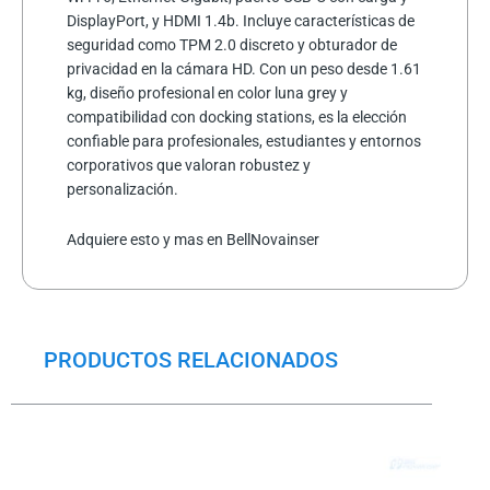
DisplayPort, y HDMI 1.4b. Incluye características de
seguridad como TPM 2.0 discreto y obturador de
privacidad en la cámara HD. Con un peso desde 1.61
kg, diseño profesional en color luna grey y
compatibilidad con docking stations, es la elección
confiable para profesionales, estudiantes y entornos
corporativos que valoran robustez y
personalización.
Adquiere esto y mas en BellNovainser
PRODUCTOS RELACIONADOS
El
El
precio
precio
original
actual
era:
es: