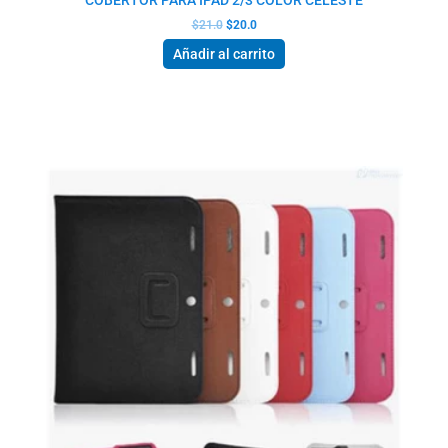
$
21.0
$
20.0
Añadir al carrito