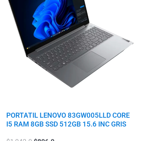
PORTATIL LENOVO 83GW005LLD CORE
I5 RAM 8GB SSD 512GB 15.6 INC GRIS