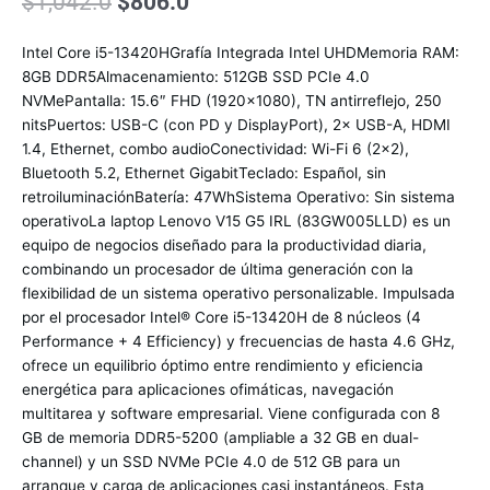
El
El
$
1,042.0
$
806.0
precio
precio
original
actual
Intel Core i5-13420HGrafía Integrada Intel UHDMemoria RAM:
era:
es:
8GB DDR5Almacenamiento: 512GB SSD PCIe 4.0
$1,042.0.
$806.0.
NVMePantalla: 15.6″ FHD (1920×1080), TN antirreflejo, 250
nitsPuertos: USB-C (con PD y DisplayPort), 2× USB-A, HDMI
1.4, Ethernet, combo audioConectividad: Wi-Fi 6 (2×2),
Bluetooth 5.2, Ethernet GigabitTeclado: Español, sin
retroiluminaciónBatería: 47WhSistema Operativo: Sin sistema
operativoLa laptop Lenovo V15 G5 IRL (83GW005LLD) es un
equipo de negocios diseñado para la productividad diaria,
combinando un procesador de última generación con la
flexibilidad de un sistema operativo personalizable. Impulsada
por el procesador Intel® Core i5-13420H de 8 núcleos (4
Performance + 4 Efficiency) y frecuencias de hasta 4.6 GHz,
ofrece un equilibrio óptimo entre rendimiento y eficiencia
energética para aplicaciones ofimáticas, navegación
multitarea y software empresarial. Viene configurada con 8
GB de memoria DDR5-5200 (ampliable a 32 GB en dual-
channel) y un SSD NVMe PCIe 4.0 de 512 GB para un
arranque y carga de aplicaciones casi instantáneos. Esta