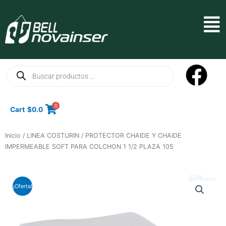
Ir
al
Mai
contenido
Men
Búsqueda
de
productos
0
Cart
$
0.0
Inicio
/
LINEA COSTURIN
/ PROTECTOR CHAIDE Y CHAIDE
IMPERMEABLE SOFT PARA COLCHON 1 1/2 PLAZA 105
¡Oferta!