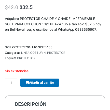
El
El
$
42.0
$
32.5
precio
precio
original
actual
Adquiere PROTECTOR CHAIDE Y CHAIDE IMPERMEABLE
era:
es:
SOFT PARA COLCHON 1 1/2 PLAZA 105 a tan solo $32.5 hoy
$42.0.
$32.5.
en BellNovainser, o escribenos al WhatsApp 0983565607.
SKU
PROTECTOR-IMP-SOFT-105
Categorías
LINEA COSTURIN
,
PROTECTOR
Etiqueta
PROTECTOR
Sin existencias
COMBO
Añadir al carrito
TECLADO/MOUSE
MANHATTAN
178990
INALAMBRICO
DESCRIPCIÓN
cantidad