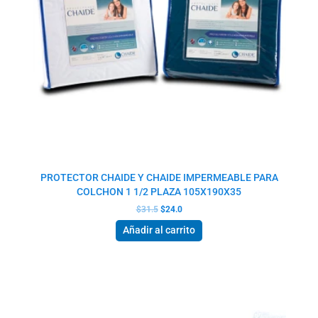
PROTECTOR CHAIDE Y CHAIDE IMPERMEABLE PARA
COLCHON 1 1/2 PLAZA 105X190X35
$
31.5
$
24.0
Añadir al carrito
El
El
precio
precio
original
actual