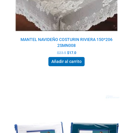
MANTEL NAVIDEÑO COSTURIN RIVIERA 150*206
2SMN008
$
23.5
$
17.0
Añadir al carrito
El
El
precio
precio
original
actual
era:
es:
$31.5.
$24.0.