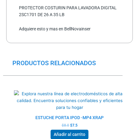
PROTECTOR COSTURIN PARA LAVADORA DIGITAL
2SC1701 DE 26 A 35 LB
Adquiere esto y mas en BellNovainser
PRODUCTOS RELACIONADOS
El
El
precio
precio
original
actual
era:
es:
$8.0.
$7.5.
ESTUCHE PORTA IPOD -MP4 XRAP
$
8.0
$
7.5
Añadir al carrito