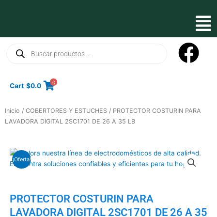
Ir
al
Mai
contenido
Men
Búsqueda
de
productos
0
Cart
$
0.0
Inicio
/
COBERTORES Y ESTUCHES
/ PROTECTOR COSTURIN PARA
LAVADORA DIGITAL 2SC1701 DE 26 A 35 LB
¡Oferta!
PROTECTOR COSTURIN PARA
LAVADORA DIGITAL 2SC1701 DE 26 A 35