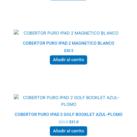
COBERTOR PURO IPAD 2 MAGNETICO BLANCO
$
30.5
Añadir al carrito
El
El
precio
precio
original
actual
era:
es:
$31.5.
$31.0.
COBERTOR PURO IPAD 2 GOLF BOOKLET AZUL-PLOMO
$
31.5
$
31.0
Añadir al carrito