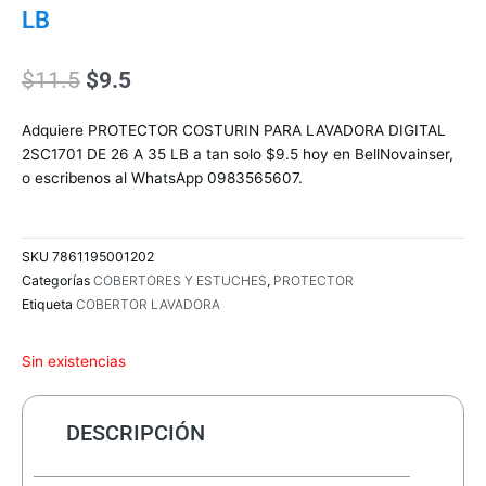
LB
El
El
$
11.5
$
9.5
precio
precio
original
actual
Adquiere PROTECTOR COSTURIN PARA LAVADORA DIGITAL
era:
es:
2SC1701 DE 26 A 35 LB a tan solo $9.5 hoy en BellNovainser,
$11.5.
$9.5.
o escribenos al WhatsApp 0983565607.
SKU
7861195001202
Categorías
COBERTORES Y ESTUCHES
,
PROTECTOR
Etiqueta
COBERTOR LAVADORA
Sin existencias
DESCRIPCIÓN