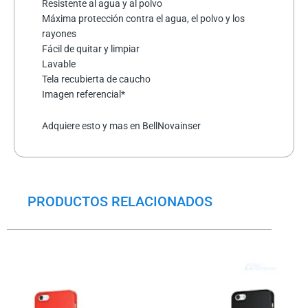
Resistente al agua y al polvo
Máxima protección contra el agua, el polvo y los
rayones
Fácil de quitar y limpiar
Lavable
Tela recubierta de caucho
Imagen referencial*
Adquiere esto y mas en BellNovainser
PRODUCTOS RELACIONADOS
El
El
precio
precio
original
actual
era:
es:
$13.5.
$13.0.