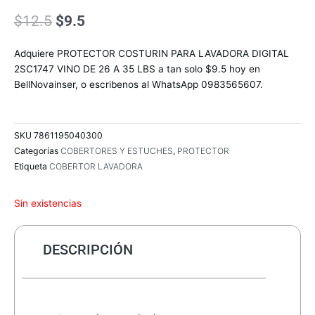
El
El
$
12.5
$
9.5
precio
precio
original
actual
Adquiere PROTECTOR COSTURIN PARA LAVADORA DIGITAL
era:
es:
2SC1747 VINO DE 26 A 35 LBS a tan solo $9.5 hoy en
$12.5.
$9.5.
BellNovainser, o escribenos al WhatsApp 0983565607.
SKU
7861195040300
Categorías
COBERTORES Y ESTUCHES
,
PROTECTOR
Etiqueta
COBERTOR LAVADORA
Sin existencias
DESCRIPCIÓN