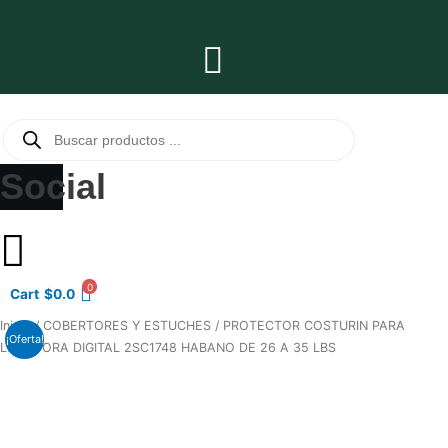
Ir
al
Main
contenido
Menu
Búsqueda
de
productos
Social
0
Cart
$
0.0
El
El
COMBO
Inicio
/
COBERTORES Y ESTUCHES
/ PROTECTOR COSTURIN PARA
¡Oferta!
precio
precio
TECLADO/MOUSE
LAVADORA DIGITAL 2SC1748 HABANO DE 26 A 35 LBS
original
actual
MANHATTAN
era:
es:
178990
$12.5.
$9.5.
INALAMBRICO
cantidad