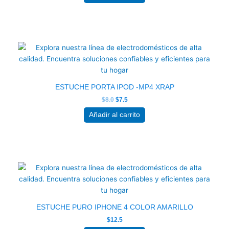
El
El
precio
precio
original
actual
era:
es:
$8.0.
$7.5.
ESTUCHE PORTA IPOD -MP4 XRAP
$
8.0
$
7.5
Añadir al carrito
ESTUCHE PURO IPHONE 4 COLOR AMARILLO
$
12.5