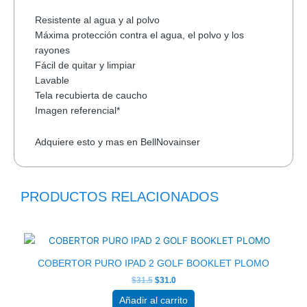
Resistente al agua y al polvo
Máxima protección contra el agua, el polvo y los
rayones
Fácil de quitar y limpiar
Lavable
Tela recubierta de caucho
Imagen referencial*
Adquiere esto y mas en BellNovainser
PRODUCTOS RELACIONADOS
El
El
precio
precio
original
actual
era:
es:
$31.5.
$31.0.
COBERTOR PURO IPAD 2 GOLF BOOKLET PLOMO
$
31.5
$
31.0
Añadir al carrito