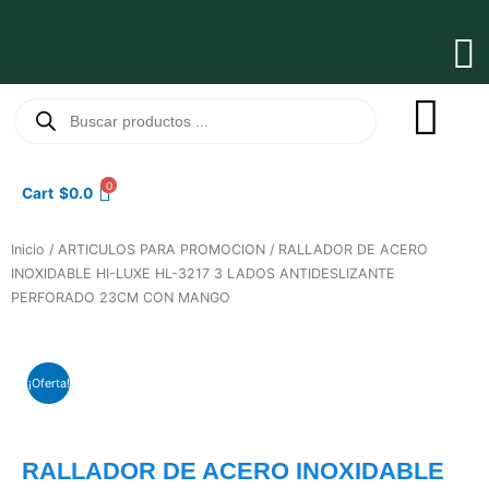
Ir
al
Ma
contenido
Me
Búsqueda
de
productos
0
Cart
$
0.0
Inicio
/
ARTICULOS PARA PROMOCION
/ RALLADOR DE ACERO
INOXIDABLE HI-LUXE HL-3217 3 LADOS ANTIDESLIZANTE
PERFORADO 23CM CON MANGO
¡Oferta!
RALLADOR DE ACERO INOXIDABLE