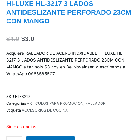
HI-LUXE HL-3217 3 LADOS
ANTIDESLIZANTE PERFORADO 23CM
CON MANGO
El
El
$
4.0
$
3.0
precio
precio
original
actual
Adquiere RALLADOR DE ACERO INOXIDABLE HI-LUXE HL-
era:
es:
3217 3 LADOS ANTIDESLIZANTE PERFORADO 23CM CON
$4.0.
$3.0.
MANGO a tan solo $3 hoy en BellNovainser, o escribenos al
WhatsApp 0983565607.
SKU
HL-3217
Categorías
ARTICULOS PARA PROMOCION
,
RALLADOR
Etiqueta
ACCESORIOS DE COCINA
Sin existencias
COMBO