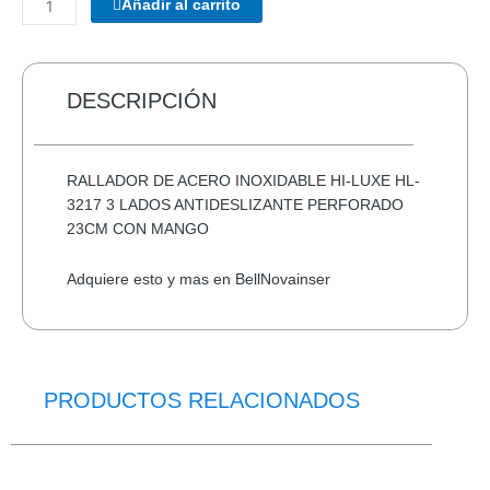
Añadir al carrito
TECLADO/MOUSE
MANHATTAN
178990
INALAMBRICO
DESCRIPCIÓN
cantidad
RALLADOR DE ACERO INOXIDABLE HI-LUXE HL-
3217 3 LADOS ANTIDESLIZANTE PERFORADO
23CM CON MANGO
Adquiere esto y mas en BellNovainser
PRODUCTOS RELACIONADOS
El
El
precio
precio