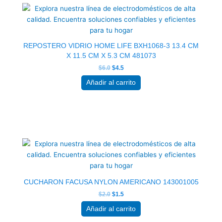
original
actual
era:
es:
$6.0.
$4.5.
REPOSTERO VIDRIO HOME LIFE BXH1068-3 13.4 CM
X 11.5 CM X 5.3 CM 481073
$
6.0
$
4.5
Añadir al carrito
El
El
precio
precio
original
actual
era:
es:
$2.0.
$1.5.
CUCHARON FACUSA NYLON AMERICANO 143001005
$
2.0
$
1.5
Añadir al carrito