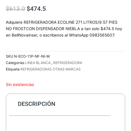
El
El
$
613.0
$
474.5
precio
precio
original
actual
Adquiere REFRIGERADORA ECOLINE 271 LITROS/9.57 PIES
era:
es:
NO FROSTCON DISPENSADOR NIEBLA a tan solo $474.5 hoy
$613.0.
$474.5.
en BellNovainser, o escribenos al WhatsApp 0983565607.
SKU
N-ECO-11P-NF-NI-M
Categorías
LINEA BLANCA.
,
REFRIGERADORA
Etiqueta
REFRIGERADORAS OTRAS MARCAS
Sin existencias
DESCRIPCIÓN