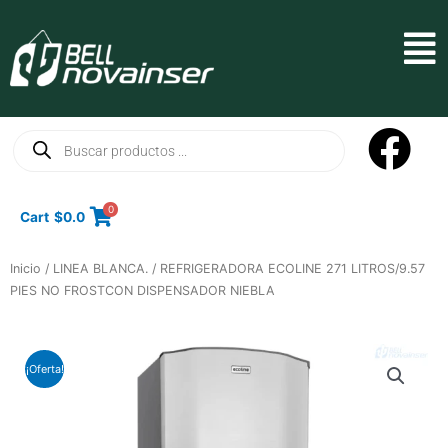
Ir
al
Mai
contenido
Men
Búsqueda
de
productos
0
Cart
$
0.0
Inicio
/
LINEA BLANCA.
/ REFRIGERADORA ECOLINE 271 LITROS/9.57
PIES NO FROSTCON DISPENSADOR NIEBLA
¡Oferta!