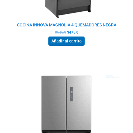
COCINA INNOVA MAGNOLIA 4 QUEMADORES NEGRA
$
646.0
$
475.0
Añadir al carrito
El
El
precio
precio
original
actual
era:
es:
$1,106.0.
$856.0.