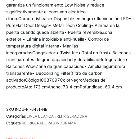
garantiza un funcionamiento Low Noise y reduce
significativamente el consumo eléctrico
diario.Características:• Disponible en negra• Iluminación LED•
PureFlat Door Design• Metal Tech Cooling• Alarma en la
puerta cuando queda abierta• Puerta reversibleZona
exterior:• Lámina inoxidable anti-huella• Control de
temperatura digital interna• Manijas
incorporadasCongelador:• Twist Ice• Total no frost• Balcones
transparentes de gran capacidad y durabilidadRefrigerador:•
Balcones WideZone de gran capacidad• Amplia legumbrera
transparente• Deodorizing Filter(filtro de carbón
activado)Código10037097ColorNegroMedidas del
productoAto: 172 cmAncho: 70.4 cmPofundidad: 69.4 cm
SKU
INDU-RI-6451-NE
Categorías
LINEA BLANCA.
,
REFRIGERADORA
Etiqueta
REFRIGERADORAS INDURAMA