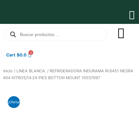
Ir
al
Ma
contenido
Me
Búsqueda
de
productos
0
Cart
$
0.0
Inicio
/
LINEA BLANCA.
/ REFRIGERADORA INDURAMA RI.6451 NEGRA
404 KITROS/14.24 PIES BOTTON MOUNT 10037097
¡Oferta!