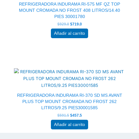
REFRIGERADORA INDURAMA RI-575 MF QZ TOP
MOUNT CROMADA NO FROST 408 LITROS/14.40
PIES 30001780
$
929.0
$
719.0
Añadir al carrito
El
El
precio
precio
original
actual
era:
es:
$591.5.
$457.5.
REFRIGERADORA INDURAMA RI-370 SD MS AVANT
PLUS TOP MOUNT CROMADA NO FROST 262
LITROS/9.25 PIES30001585
$
591.5
$
457.5
Añadir al carrito