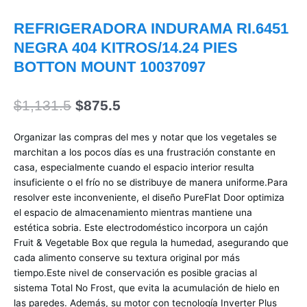
REFRIGERADORA INDURAMA RI.6451
NEGRA 404 KITROS/14.24 PIES
BOTTON MOUNT 10037097
El
El
$
1,131.5
$
875.5
precio
precio
original
actual
Organizar las compras del mes y notar que los vegetales se
era:
es:
marchitan a los pocos días es una frustración constante en
$1,131.5.
$875.5.
casa, especialmente cuando el espacio interior resulta
insuficiente o el frío no se distribuye de manera uniforme.Para
resolver este inconveniente, el diseño PureFlat Door optimiza
el espacio de almacenamiento mientras mantiene una
estética sobria. Este electrodoméstico incorpora un cajón
Fruit & Vegetable Box que regula la humedad, asegurando que
cada alimento conserve su textura original por más
tiempo.Este nivel de conservación es posible gracias al
sistema Total No Frost, que evita la acumulación de hielo en
las paredes. Además, su motor con tecnología Inverter Plus