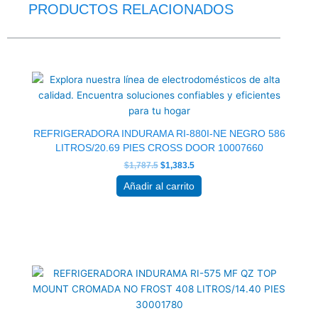
PRODUCTOS RELACIONADOS
El
El
precio
precio
original
actual
era:
es:
$1,787.5.
$1,383.5.
REFRIGERADORA INDURAMA RI-880I-NE NEGRO 586
LITROS/20.69 PIES CROSS DOOR 10007660
$
1,787.5
$
1,383.5
Añadir al carrito
El
El
precio
precio
original
actual
era:
es:
$929.0.
$719.0.