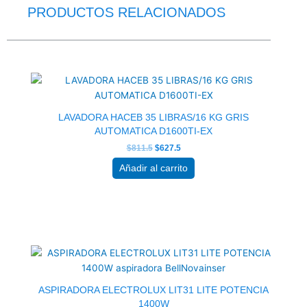
PRODUCTOS RELACIONADOS
El
El
precio
precio
original
actual
era:
es:
$811.5.
$627.5.
LAVADORA HACEB 35 LIBRAS/16 KG GRIS
AUTOMATICA D1600TI-EX
$
811.5
$
627.5
Añadir al carrito
El
El
precio
precio
original
actual
era:
es:
$131.5.
$102.0.
ASPIRADORA ELECTROLUX LIT31 LITE POTENCIA
1400W