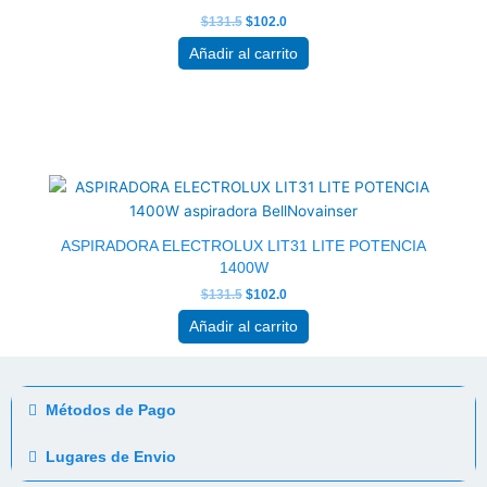
$
131.5
$
102.0
Añadir al carrito
El
El
precio
precio
original
actual
era:
es:
$131.5.
$102.0.
ASPIRADORA ELECTROLUX LIT31 LITE POTENCIA
1400W
$
131.5
$
102.0
Añadir al carrito
Métodos de Pago
Lugares de Envio