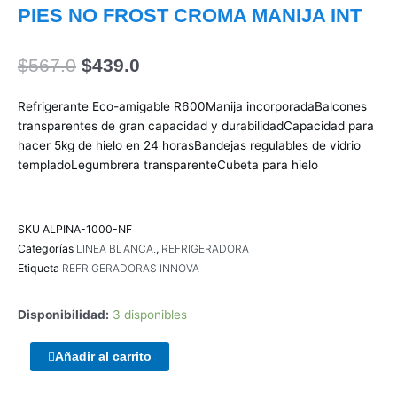
PIES NO FROST CROMA MANIJA INT
El
El
$
567.0
$
439.0
precio
precio
original
actual
Refrigerante Eco-amigable R600Manija incorporadaBalcones
era:
es:
transparentes de gran capacidad y durabilidadCapacidad para
$567.0.
$439.0.
hacer 5kg de hielo en 24 horasBandejas regulables de vidrio
templadoLegumbrera transparenteCubeta para hielo
SKU
ALPINA-1000-NF
Categorías
LINEA BLANCA.
,
REFRIGERADORA
Etiqueta
REFRIGERADORAS INNOVA
Disponibilidad:
3 disponibles
ENCLOUSER
Añadir al carrito
TERRAX
3.5