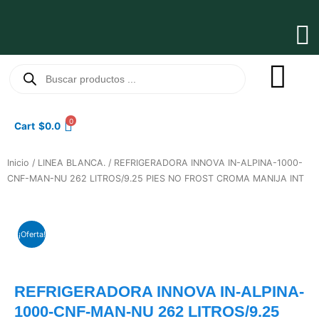
Ir
al
Ma
contenido
Me
Búsqueda
de
productos
0
Cart
$
0.0
Inicio
/
LINEA BLANCA.
/ REFRIGERADORA INNOVA IN-ALPINA-1000-
CNF-MAN-NU 262 LITROS/9.25 PIES NO FROST CROMA MANIJA INT
¡Oferta!
REFRIGERADORA INNOVA IN-ALPINA-
1000-CNF-MAN-NU 262 LITROS/9.25