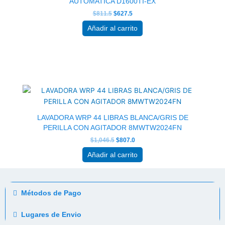
AUTOMATICA D1600TI-EX
$
811.5
$
627.5
Añadir al carrito
El
El
precio
precio
original
actual
era:
es:
$1,046.5.
$807.0.
LAVADORA WRP 44 LIBRAS BLANCA/GRIS DE
PERILLA CON AGITADOR 8MWTW2024FN
$
1,046.5
$
807.0
Añadir al carrito
Métodos de Pago
Lugares de Envio