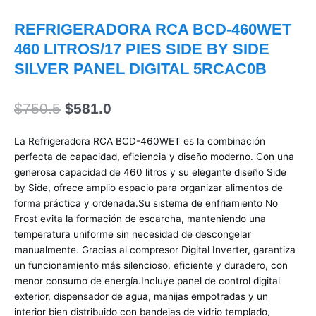
REFRIGERADORA RCA BCD-460WET
460 LITROS/17 PIES SIDE BY SIDE
SILVER PANEL DIGITAL 5RCAC0B
El
El
$
750.5
$
581.0
precio
precio
original
actual
La Refrigeradora RCA BCD-460WET es la combinación
era:
es:
perfecta de capacidad, eficiencia y diseño moderno. Con una
$750.5.
$581.0.
generosa capacidad de 460 litros y su elegante diseño Side
by Side, ofrece amplio espacio para organizar alimentos de
forma práctica y ordenada.Su sistema de enfriamiento No
Frost evita la formación de escarcha, manteniendo una
temperatura uniforme sin necesidad de descongelar
manualmente. Gracias al compresor Digital Inverter, garantiza
un funcionamiento más silencioso, eficiente y duradero, con
menor consumo de energía.Incluye panel de control digital
exterior, dispensador de agua, manijas empotradas y un
interior bien distribuido con bandejas de vidrio templado,