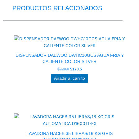
PRODUCTOS RELACIONADOS
El
El
precio
precio
original
actual
era:
es:
$220.0.
$170.5.
DISPENSADOR DAEWOO DWHC10GCS AGUA FRIA Y
CALIENTE COLOR SILVER
$
220.0
$
170.5
Añadir al carrito
El
El
precio
precio
original
actual
era:
es:
$811.5.
$627.5.
LAVADORA HACEB 35 LIBRAS/16 KG GRIS