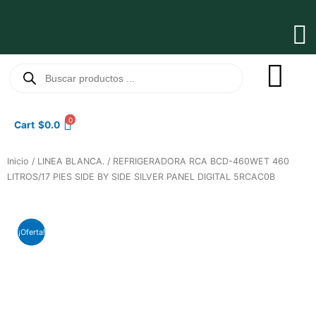
Ir
al
Ma
contenido
Me
Búsqueda
de
productos
0
Cart
$
0.0
Inicio
/
LINEA BLANCA.
/ REFRIGERADORA RCA BCD-460WET 460
LITROS/17 PIES SIDE BY SIDE SILVER PANEL DIGITAL 5RCAC0B
¡Oferta!