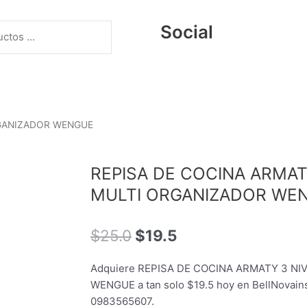
Social
RGANIZADOR WENGUE
REPISA DE COCINA ARMAT
MULTI ORGANIZADOR WE
El
El
$
25.0
$
19.5
precio
precio
original
actual
Adquiere REPISA DE COCINA ARMATY 3 N
era:
es:
WENGUE a tan solo $19.5 hoy en BellNovains
$25.0.
$19.5.
0983565607.