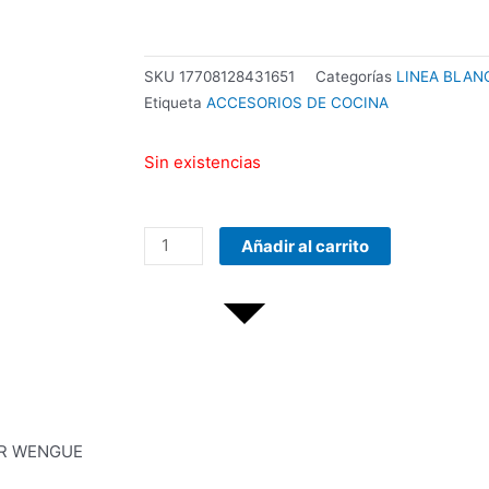
SKU
17708128431651
Categorías
LINEA BLAN
Etiqueta
ACCESORIOS DE COCINA
Sin existencias
COMBO
Añadir al carrito
TECLADO/MOUSE
MANHATTAN
178990
INALAMBRICO
cantidad
OR WENGUE