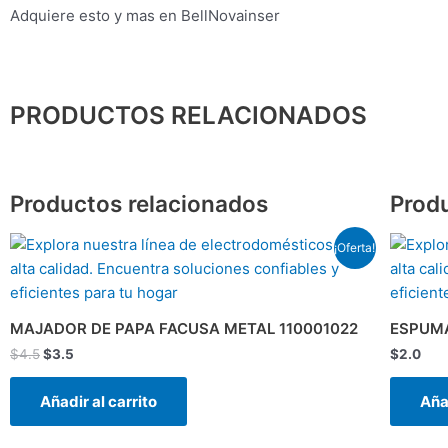
Adquiere esto y mas en BellNovainser
PRODUCTOS RELACIONADOS
Productos relacionados
Prod
El
El
¡Oferta!
precio
precio
original
actual
era:
es:
$4.5.
$3.5.
MAJADOR DE PAPA FACUSA METAL 110001022
ESPUMA
$
4.5
$
3.5
$
2.0
Añadir al carrito
Añad