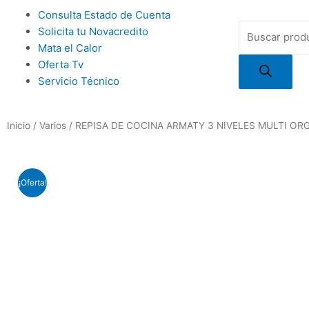
Ir
Main
Consulta Estado de Cuenta
al
Búsqueda
Menu
Solicita tu Novacredito
contenido
de
Mata el Calor
productos
Oferta Tv
Servicio Técnico
Inicio
/
Varios
/ REPISA DE COCINA ARMATY 3 NIVELES MULTI O
¡Oferta!