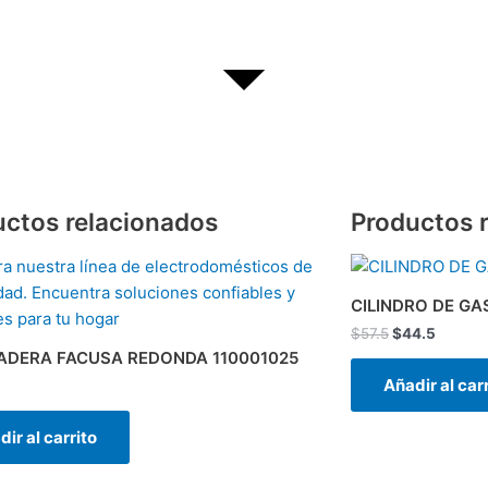
uctos relacionados
Productos 
El
El
precio
precio
original
actual
CILINDRO DE G
era:
es:
$
57.5
$
44.5
$57.5.
$44.5.
DERA FACUSA REDONDA 110001025
Añadir al car
ir al carrito