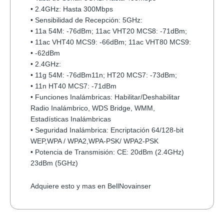
• 2.4GHz: Hasta 300Mbps
• Sensibilidad de Recepción: 5GHz:
• 11a 54M: -76dBm; 11ac VHT20 MCS8: -71dBm;
• 11ac VHT40 MCS9: -66dBm; 11ac VHT80 MCS9:
• -62dBm
• 2.4GHz:
• 11g 54M: -76dBm11n; HT20 MCS7: -73dBm;
• 11n HT40 MCS7: -71dBm
• Funciones Inalámbricas: Habilitar/Deshabilitar
Radio Inalámbrico, WDS Bridge, WMM,
Estadísticas Inalámbricas
• Seguridad Inalámbrica: Encriptación 64/128-bit
WEP,WPA / WPA2,WPA-PSK/ WPA2-PSK
• Potencia de Transmisión: CE: 20dBm (2.4GHz)
23dBm (5GHz)
Adquiere esto y mas en BellNovainser