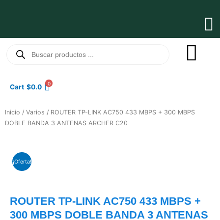
Ir
al
Ma
contenido
Me
Búsqueda
de
productos
0
Cart
$
0.0
Inicio
/
Varios
/ ROUTER TP-LINK AC750 433 MBPS + 300 MBPS
DOBLE BANDA 3 ANTENAS ARCHER C20
¡Oferta!
ROUTER TP-LINK AC750 433 MBPS +
300 MBPS DOBLE BANDA 3 ANTENAS