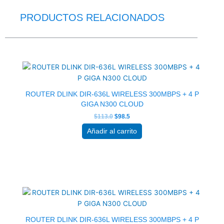
PRODUCTOS RELACIONADOS
El
El
precio
precio
original
actual
era:
es:
$113.0.
$98.5.
ROUTER DLINK DIR-636L WIRELESS 300MBPS + 4 P
GIGA N300 CLOUD
$
113.0
$
98.5
Añadir al carrito
El
El
precio
precio
original
actual
era:
es:
$113.0.
$98.5.
ROUTER DLINK DIR-636L WIRELESS 300MBPS + 4 P