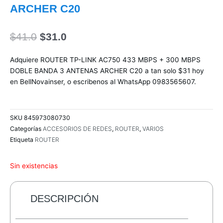
ARCHER C20
El
El
$
41.0
$
31.0
precio
precio
original
actual
Adquiere ROUTER TP-LINK AC750 433 MBPS + 300 MBPS
era:
es:
DOBLE BANDA 3 ANTENAS ARCHER C20 a tan solo $31 hoy
$41.0.
$31.0.
en BellNovainser, o escribenos al WhatsApp 0983565607.
SKU
845973080730
Categorías
ACCESORIOS DE REDES
,
ROUTER
,
VARIOS
Etiqueta
ROUTER
Sin existencias
DESCRIPCIÓN