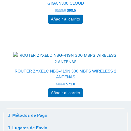
GIGA N300 CLOUD
$
113.0
$
98.5
Añadir al carrito
El
El
precio
precio
original
actual
era:
es:
$81.0.
$71.0.
ROUTER ZYXELC NBG-419N 300 MBPS WIRELESS 2
ANTENAS
$
81.0
$
71.0
Añadir al carrito
Métodos de Pago
Lugares de Envio