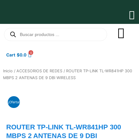
Ir
al
Ma
contenido
Me
Búsqueda
de
productos
0
Cart
$
0.0
Inicio
/
ACCESORIOS DE REDES
/ ROUTER TP-LINK TL-WR841HP 300
MBPS 2 ANTENAS DE 9 DBI WIRELESS
¡Oferta!
ROUTER TP-LINK TL-WR841HP 300
MBPS 2 ANTENAS DE 9 DBI