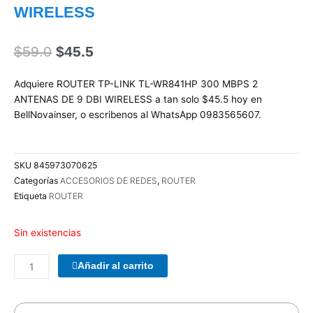
WIRELESS
El
El
$
59.0
$
45.5
precio
precio
original
actual
Adquiere ROUTER TP-LINK TL-WR841HP 300 MBPS 2
era:
es:
ANTENAS DE 9 DBI WIRELESS a tan solo $45.5 hoy en
$59.0.
$45.5.
BellNovainser, o escribenos al WhatsApp 0983565607.
SKU
845973070625
Categorías
ACCESORIOS DE REDES
,
ROUTER
Etiqueta
ROUTER
Sin existencias
PARLANTES
Añadir al carrito
WOOU
WOOU
PULSE