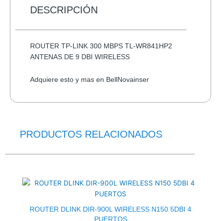
A3
DESCRIPCIÓN
PATG-
25-
12
ROUTER TP-LINK 300 MBPS TL-WR841HP2
PORTABLE
ANTENAS DE 9 DBI WIRELESS
VARIOS
COLORES
Adquiere esto y mas en BellNovainser
cantidad
PRODUCTOS RELACIONADOS
El
El
precio
precio
original
actual
era:
es:
$47.0.
$41.0.
ROUTER DLINK DIR-900L WIRELESS N150 5DBI 4
PUERTOS