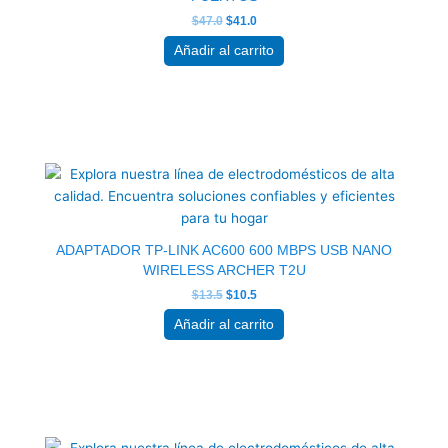
$
47.0
$
41.0
Añadir al carrito
El
El
precio
precio
original
actual
era:
es:
$13.5.
$10.5.
ADAPTADOR TP-LINK AC600 600 MBPS USB NANO
WIRELESS ARCHER T2U
$
13.5
$
10.5
Añadir al carrito
El
El
precio
precio
original
actual