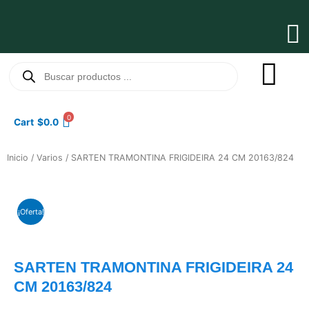
Ir
al
Ma
contenido
Me
Búsqueda
de
productos
0
Cart
$
0.0
Inicio
/
Varios
/ SARTEN TRAMONTINA FRIGIDEIRA 24 CM 20163/824
¡Oferta!
SARTEN TRAMONTINA FRIGIDEIRA 24
CM 20163/824