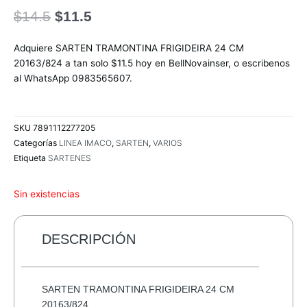
El
El
$
14.5
$
11.5
precio
precio
original
actual
Adquiere SARTEN TRAMONTINA FRIGIDEIRA 24 CM
era:
es:
20163/824 a tan solo $11.5 hoy en BellNovainser, o escribenos
$14.5.
$11.5.
al WhatsApp 0983565607.
SKU
7891112277205
Categorías
LINEA IMACO
,
SARTEN
,
VARIOS
Etiqueta
SARTENES
Sin existencias
DESCRIPCIÓN
SARTEN TRAMONTINA FRIGIDEIRA 24 CM
20163/824