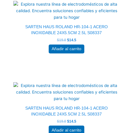
original
actual
era:
es:
$19.0.
$14.5.
SARTEN HAUS ROLAND HR-104-1 ACERO
INOXIDABLE 24X5.5CM 2.5L S08337
$
19.0
$
14.5
Añadir al carrito
El
El
precio
precio
original
actual
era:
es:
$19.0.
$14.5.
SARTEN HAUS ROLAND HR-104-1 ACERO
INOXIDABLE 24X5.5CM 2.5L S08337
$
19.0
$
14.5
Añadir al carrito