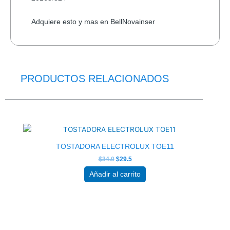
Adquiere esto y mas en BellNovainser
PRODUCTOS RELACIONADOS
El
El
precio
precio
original
actual
era:
es:
$34.0.
$29.5.
TOSTADORA ELECTROLUX TOE11
$
34.0
$
29.5
Añadir al carrito
El
El
precio
precio