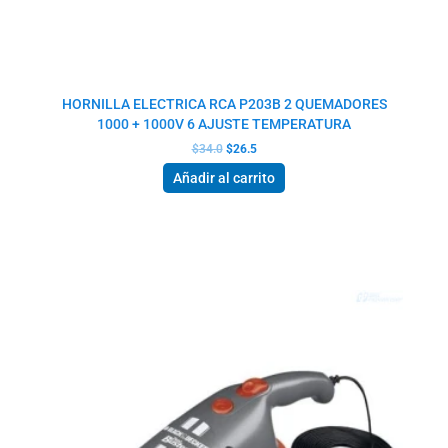
HORNILLA ELECTRICA RCA P203B 2 QUEMADORES
1000 + 1000V 6 AJUSTE TEMPERATURA
$
34.0
$
26.5
Añadir al carrito
El
El
precio
precio
original
actual
era:
es:
$61.5.
$53.5.