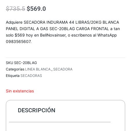
El
El
$
735.5
$
569.0
precio
precio
original
actual
Adquiere SECADORA INDURAMA 44 LIBRAS/20KG BLANCA
era:
es:
PANEL DIGITAL A GAS SEC-20BLAG CARGA FRONTAL a tan
$735.5.
$569.0.
solo $569 hoy en BellNovainser, o escribenos al WhatsApp
0983565607.
SKU
SEC-20BLAG
Categorías
LINEA BLANCA.
,
SECADORA
Etiqueta
SECADORAS
Sin existencias
DESCRIPCIÓN