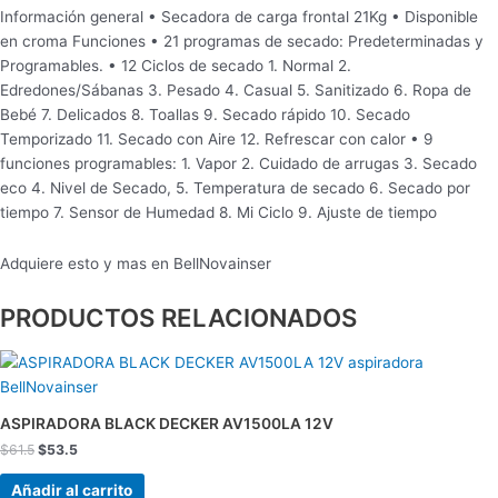
Información general • Secadora de carga frontal 21Kg • Disponible
en croma Funciones • 21 programas de secado: Predeterminadas y
Programables. • 12 Ciclos de secado 1. Normal 2.
Edredones/Sábanas 3. Pesado 4. Casual 5. Sanitizado 6. Ropa de
Bebé 7. Delicados 8. Toallas 9. Secado rápido 10. Secado
Temporizado 11. Secado con Aire 12. Refrescar con calor • 9
funciones programables: 1. Vapor 2. Cuidado de arrugas 3. Secado
eco 4. Nivel de Secado, 5. Temperatura de secado 6. Secado por
tiempo 7. Sensor de Humedad 8. Mi Ciclo 9. Ajuste de tiempo
Adquiere esto y mas en BellNovainser
PRODUCTOS RELACIONADOS
El
El
precio
precio
original
actual
era:
es:
ASPIRADORA BLACK DECKER AV1500LA 12V
$61.5.
$53.5.
$
61.5
$
53.5
Añadir al carrito