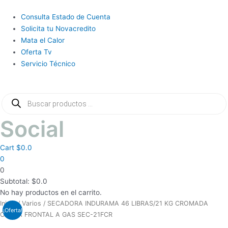
Ir
al
Main
Consulta Estado de Cuenta
contenido
Menu
Solicita tu Novacredito
Mata el Calor
Oferta Tv
Servicio Técnico
Búsqueda
de
productos
Social
Cart
$
0.0
0
0
Subtotal:
$
0.0
No hay productos en el carrito.
El
El
Inicio
/
Varios
/ SECADORA INDURAMA 46 LIBRAS/21 KG CROMADA
¡Oferta!
precio
precio
CARGA FRONTAL A GAS SEC-21FCR
original
actual