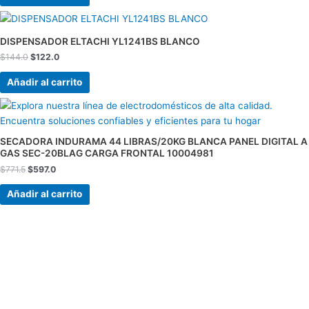
El
El
precio
precio
original
actual
DISPENSADOR ELTACHI YL1241BS BLANCO
era:
es:
$
144.0
$
122.0
$144.0.
$122.0.
Añadir al carrito
El
El
precio
precio
original
actual
era:
es:
SECADORA INDURAMA 44 LIBRAS/20KG BLANCA PANEL DIGITAL A
$771.5.
$597.0.
GAS SEC-20BLAG CARGA FRONTAL 10004981
$
771.5
$
597.0
Añadir al carrito