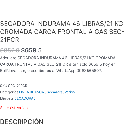
era:
es:
$852.0.
$659.5.
SECADORA INDURAMA 46 LIBRAS/21 KG
CROMADA CARGA FRONTAL A GAS SEC-
21FCR
$
852.0
$
659.5
Adquiere SECADORA INDURAMA 46 LIBRAS/21 KG CROMADA
CARGA FRONTAL A GAS SEC-21FCR a tan solo $659.5 hoy en
BellNovainser, o escribenos al WhatsApp 0983565607.
SKU
SEC-21FCR
Categorías
LINEA BLANCA.
,
Secadora
,
Varios
Etiqueta
SECADORAS
Sin existencias
DESCRIPCIÓN