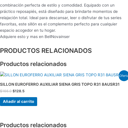
combinación perfecta de estilo y comodidad. Equipado con un
práctico reposapiés, está diseñado para brindarte momentos de
relajación total. Ideal para descansar, leer o disfrutar de tus series
favoritas, este sillón es el complemento perfecto para cualquier
espacio acogedor en tu hogar.
Adquiere esto y mas en BellNovainser
PRODUCTOS RELACIONADOS
Productos relacionados
El
El
¡Ofert
precio
precio
original
actual
SILLON EUROFERRO AUXILIAR SIENA GRIS TOPO R31 8AUSR31
era:
es:
$
166.0
$
128.5
$166.0.
$128.5.
Añadir al carrito
Productos relacionados