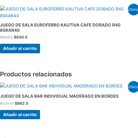
El
El
¡Ofert
precio
precio
original
actual
era:
es:
JUEGO DE SALA EUROFERRO KAUTIVA CAFE DORADO R40
$885.0.
$630.5.
8SKAR40
$
885.0
$
630.5
Añadir al carrito
Productos relacionados
El
El
¡Ofert
precio
precio
original
actual
JUEGO DE SALA BAR INDIVIDUAL MADERADO EN BORDES
era:
es:
$
1,211.0
$
862.5
$1,211.0.
$862.5.
Añadir al carrito