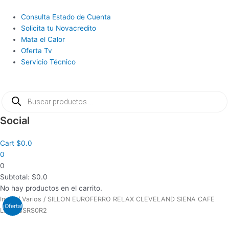
Ir
al
Main
Consulta Estado de Cuenta
contenido
Menu
Solicita tu Novacredito
Mata el Calor
Oferta Tv
Servicio Técnico
Búsqueda
de
productos
Social
Cart
$
0.0
0
0
Subtotal:
$
0.0
No hay productos en el carrito.
El
El
Inicio
/
Varios
/ SILLON EUROFERRO RELAX CLEVELAND SIENA CAFE
¡Oferta!
precio
precio
LATE 8SRS0R2
original
actual