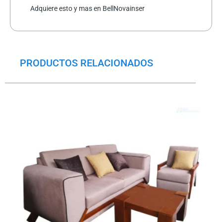
Adquiere esto y mas en BellNovainser
PRODUCTOS RELACIONADOS
El
El
precio
precio
original
actual
era:
es:
$1,662.5.
$1,184.5.