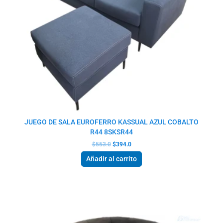
JUEGO DE SALA EUROFERRO KASSUAL AZUL COBALTO
R44 8SKSR44
$
553.0
$
394.0
Añadir al carrito
El
El
precio
precio
original
actual