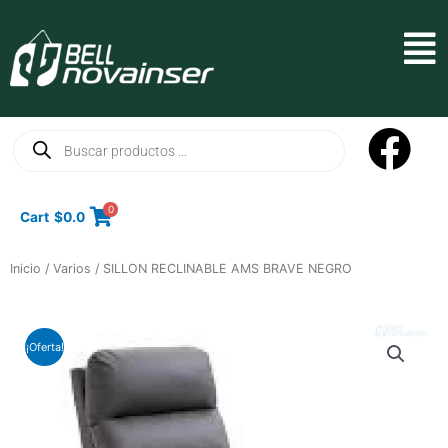
Ir
al
Mai
contenido
Men
Búsqueda
de
productos
0
Cart
$
0.0
Inicio
/
Varios
/ SILLON RECLINABLE AMS BRAVE NEGRO
¡Oferta!