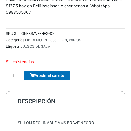
era:
es:
$177.5 hoy en BellNovainser, o escribenos al WhatsApp
$232.0.
$177.5.
0983565607.
SKU
SILLON-BRAVE-NEGRO
Categorías
LINEA MUEBLES
,
SILLON
,
VARIOS
Etiqueta
JUEGOS DE SALA
Sin existencias
COMBO
Añadir al carrito
TECLADO/MOUSE
MANHATTAN
178990
INALAMBRICO
DESCRIPCIÓN
cantidad
SILLON RECLINABLE AMS BRAVE NEGRO