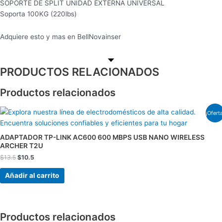
SOPORTE DE SPLIT UNIDAD EXTERNA UNIVERSAL
Soporta 100KG (220lbs)
Adquiere esto y mas en BellNovainser
PRODUCTOS RELACIONADOS
Productos relacionados
El
El
¡Ofert
precio
precio
original
actual
era:
es:
ADAPTADOR TP-LINK AC600 600 MBPS USB NANO WIRELESS
$13.5.
$10.5.
ARCHER T2U
$
13.5
$
10.5
Añadir al carrito
Productos relacionados