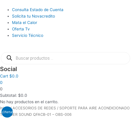
Ir
al
Main
Consulta Estado de Cuenta
contenido
Menu
Solicita tu Novacredito
Mata el Calor
Oferta Tv
Servicio Técnico
Búsqueda
de
productos
Social
Cart
$
0.0
0
0
Subtotal:
$
0.0
No hay productos en el carrito.
El
El
COMBO
Inicio
/
ACCESORIOS DE REDES
/ SOPORTE PARA AIRE ACONDICIONADO
¡Oferta!
precio
precio
TECLADO/MOUSE
THUNDER SOUND QFACB-01 – OBS-006
original
actual
MANHATTAN
era:
es:
178990