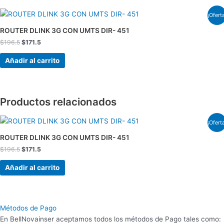
El
El
¡Ofert
precio
precio
original
actual
ROUTER DLINK 3G CON UMTS DIR- 451
era:
es:
$
196.5
$
171.5
$196.5.
$171.5.
Añadir al carrito
Productos relacionados
El
El
¡Ofert
precio
precio
original
actual
ROUTER DLINK 3G CON UMTS DIR- 451
era:
es:
$
196.5
$
171.5
$196.5.
$171.5.
Añadir al carrito
Métodos de Pago
En BellNovainser aceptamos todos los métodos de Pago tales como: