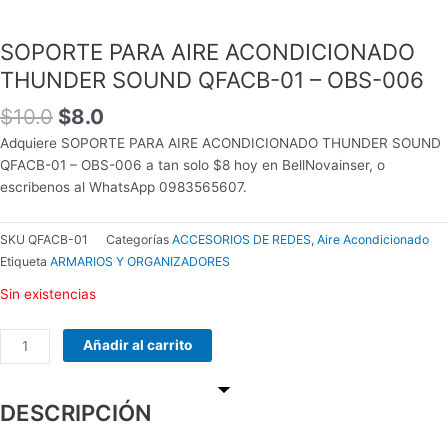
$10.0.
$8.0.
INALAMBRICO
cantidad
SOPORTE PARA AIRE ACONDICIONADO
THUNDER SOUND QFACB-01 – OBS-006
$
10.0
$
8.0
Adquiere SOPORTE PARA AIRE ACONDICIONADO THUNDER SOUND
QFACB-01 – OBS-006 a tan solo $8 hoy en BellNovainser, o
escribenos al WhatsApp 0983565607.
SKU
QFACB-01
Categorías
ACCESORIOS DE REDES
,
Aire Acondicionado
Etiqueta
ARMARIOS Y ORGANIZADORES
Sin existencias
Añadir al carrito
DESCRIPCIÓN