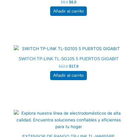
$
8.0
$
6.0
Añadir al carrito
El
El
precio
precio
original
actual
era:
es:
$22.0.
$17.0.
SWITCH TP-LINK TL-SG105 5 PUERTOS GIGABIT
$
22.0
$
17.0
Añadir al carrito
El
El
precio
precio
original
actual
era:
es:
$19.0.
$14.5.
EXTENSOR DE RANGO TP-LINK TL-WA855RE