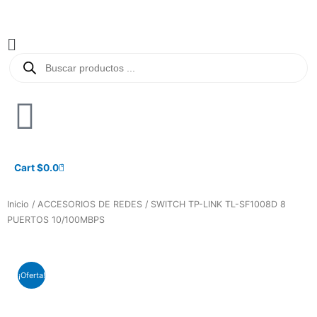
Ir
al
contenido
Main
Búsqueda
Menu
de
productos
Cart
$
0.0
0
Inicio
/
ACCESORIOS DE REDES
/ SWITCH TP-LINK TL-SF1008D 8
PUERTOS 10/100MBPS
¡Oferta!