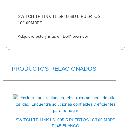
SWITCH TP-LINK TL-SF1008D 8 PUERTOS
10/100MBPS
Adquiere esto y mas en BellNovainser
PRODUCTOS RELACIONADOS
El
El
precio
precio
original
actual
era:
es:
$8.0.
$6.0.
SWITCH TP-LINK LS1005 5 PUERTOS 10/100 MBPS
RJ45 BLANCO