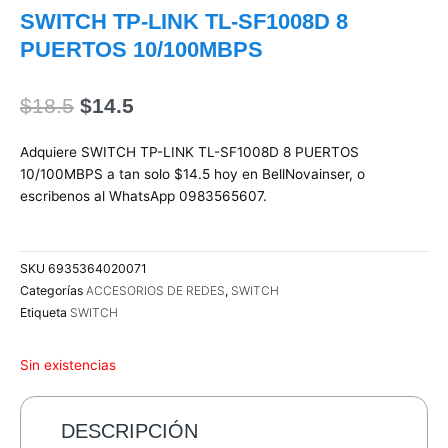
SWITCH TP-LINK TL-SF1008D 8
PUERTOS 10/100MBPS
El
El
$
18.5
$
14.5
precio
precio
original
actual
Adquiere SWITCH TP-LINK TL-SF1008D 8 PUERTOS
era:
es:
10/100MBPS a tan solo $14.5 hoy en BellNovainser, o
$18.5.
$14.5.
escribenos al WhatsApp 0983565607.
SKU
6935364020071
Categorías
ACCESORIOS DE REDES
,
SWITCH
Etiqueta
SWITCH
Sin existencias
DESCRIPCIÓN