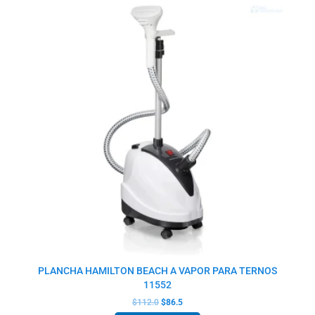
original
actual
era:
es:
$112.0.
$86.5.
PLANCHA HAMILTON BEACH A VAPOR PARA TERNOS
11552
$
112.0
$
86.5