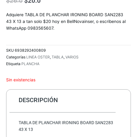
El
El
$
26.0
$
20.0
precio
precio
original
actual
Adquiere TABLA DE PLANCHAR IRONING BOARD SAN2283
era:
es:
43 X 13 a tan solo $20 hoy en BellNovainser, o escribenos al
$26.0.
$20.0.
WhatsApp 0983565607.
SKU
6938292400809
Categorías
LINEA OSTER
,
TABLA
,
VARIOS
Etiqueta
PLANCHA
Sin existencias
DESCRIPCIÓN
TABLA DE PLANCHAR IRONING BOARD SAN2283
43 X 13