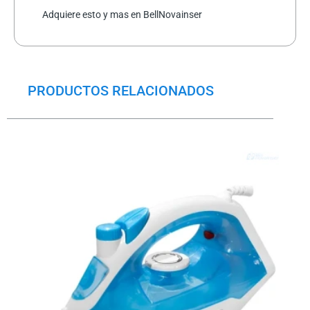
Adquiere esto y mas en BellNovainser
PRODUCTOS RELACIONADOS
El
El
precio
precio
original
actual
era:
es:
$20.0.
$15.5.