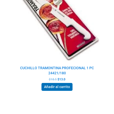
CUCHILLO TRAMONTINA PROFECIONAL 1 PC
24421/180
$
18.5
$
13.0
Añadir al carrito
El
El
precio
precio