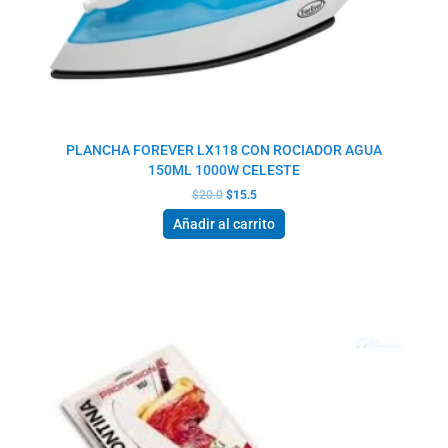
PLANCHA FOREVER LX118 CON ROCIADOR AGUA
150ML 1000W CELESTE
$
20.0
$
15.5
Añadir al carrito
El
El
precio
precio
original
actual
era:
es:
$18.5.
$13.0.