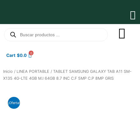
Ir
al
Ma
contenido
Me
Búsqueda
de
productos
0
Cart
$
0.0
Inicio
/
LINEA PORTABLE
/ TABLET SAMSUNG GALAXY TAB A11 SM-
X135 4G-LTE 4GB M.I 64GB 8.7 INC C.F 5MP C.P 8MP GRIS
¡Oferta!