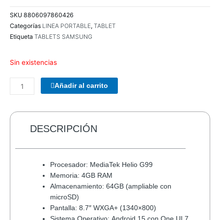
SKU
8806097860426
Categorías
LINEA PORTABLE
,
TABLET
Etiqueta
TABLETS SAMSUNG
Sin existencias
PARLANTES
Añadir al carrito
WOOU
WOOU
PULSE
A3
DESCRIPCIÓN
PATG-
25-
12
Procesador: MediaTek Helio G99
PORTABLE
Memoria: 4GB RAM
VARIOS
Almacenamiento: 64GB (ampliable con
COLORES
microSD)
cantidad
Pantalla: 8.7″ WXGA+ (1340×800)
Sistema Operativo: Android 15 con One UI 7