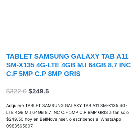
TABLET SAMSUNG GALAXY TAB A11
SM-X135 4G-LTE 4GB M.I 64GB 8.7 INC
C.F 5MP C.P 8MP GRIS
El
El
$
322.0
$
249.5
precio
precio
original
actual
Adquiere TABLET SAMSUNG GALAXY TAB A11 SM-X135 4G-
era:
es:
LTE 4GB M.I 64GB 8.7 INC C.F 5MP C.P 8MP GRIS a tan solo
$322.0.
$249.5.
$249.50 hoy en BellNovainser, o escribenos al WhatsApp
0983565607.