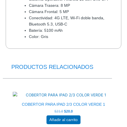
Cámara Trasera: 8 MP
Cámara Frontal: 5 MP
Conectividad: 4G LTE, Wi-Fi doble banda,
Bluetooth 5.3, USB-C
Batería: 5100 mAh
Color: Gris
PRODUCTOS RELACIONADOS
El
El
precio
precio
original
actual
era:
es:
$21.0.
$20.0.
COBERTOR PARA IPAD 2/3 COLOR VERDE 1
$
21.0
$
20.0
Añadir al carrito