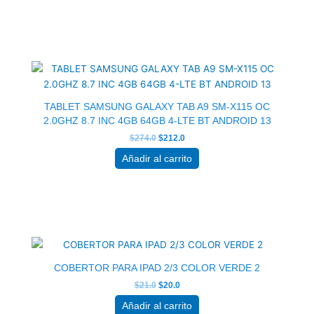
El
El
precio
precio
original
actual
era:
es:
$274.0.
$212.0.
TABLET SAMSUNG GALAXY TAB A9 SM-X115 OC
2.0GHZ 8.7 INC 4GB 64GB 4-LTE BT ANDROID 13
$
274.0
$
212.0
Añadir al carrito
El
El
precio
precio
original
actual
era:
es:
$21.0.
$20.0.
COBERTOR PARA IPAD 2/3 COLOR VERDE 2
$
21.0
$
20.0
Añadir al carrito