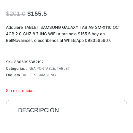
El
El
$
201.0
$
155.5
precio
precio
original
actual
Adquiere TABLET SAMSUNG GALAXY TAB A9 SM-X110 OC
era:
es:
4GB 2.0 GHZ 8.7 INC WIFI a tan solo $155.5 hoy en
$201.0.
$155.5.
BellNovainser, o escribenos al WhatsApp 0983565607.
SKU
8806095382197
Categorías
LINEA PORTABLE
,
TABLET
Etiqueta
TABLETS SAMSUNG
Sin existencias
DESCRIPCIÓN