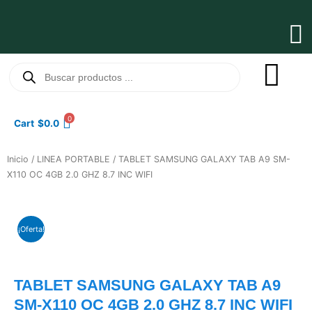
Ir
al
Ma
contenido
Me
Búsqueda
de
productos
0
Cart
$
0.0
Inicio
/
LINEA PORTABLE
/ TABLET SAMSUNG GALAXY TAB A9 SM-
X110 OC 4GB 2.0 GHZ 8.7 INC WIFI
¡Oferta!
TABLET SAMSUNG GALAXY TAB A9
SM-X110 OC 4GB 2.0 GHZ 8.7 INC WIFI