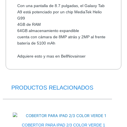
Con una pantalla de 8.7 pulgadas, el Galaxy Tab
A9 está potenciado por un chip MediaTek Helio
G99
4GB de RAM
64GB almacenamiento expandible
cuenta con cámara de 8MP atrás y 2MP al frente
batería de 5100 mAh
Adquiere esto y mas en BellNovainser
PRODUCTOS RELACIONADOS
El
El
precio
precio
original
actual
era:
es:
$21.0.
$20.0.
COBERTOR PARA IPAD 2/3 COLOR VERDE 1