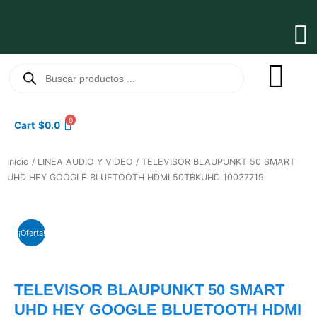
Ir
al
Ma
contenido
Me
Búsqueda
de
productos
0
Cart
$
0.0
Inicio
/
LINEA AUDIO Y VIDEO
/ TELEVISOR BLAUPUNKT 50 SMART
UHD HEY GOOGLE BLUETOOTH HDMI 50TBKUHD 10027719
¡Oferta!
TELEVISOR BLAUPUNKT 50 SMART
UHD HEY GOOGLE BLUETOOTH HDMI