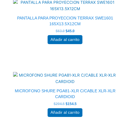
original
actual
era:
es:
$63.0.
$45.0.
PANTALLA PARA PROYECCION TERRAX SWE1601
165X13.5X12CM
$
63.0
$
45.0
Añadir al carrito
El
El
precio
precio
original
actual
era:
es:
$204.5.
$154.5.
MICROFONO SHURE PGA81-XLR C/CABLE XLR-XLR
CARDIOID
$
204.5
$
154.5
Añadir al carrito