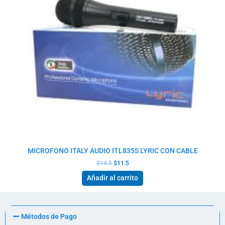
MICROFONO ITALY AUDIO ITL835S LYRIC CON CABLE
$
14.5
$
11.5
Añadir al carrito
Métodos de Pago