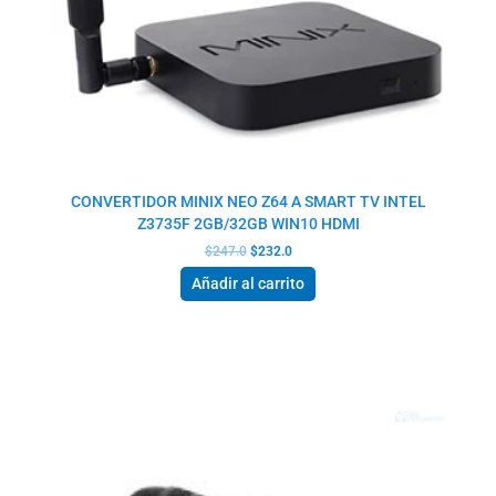
CONVERTIDOR MINIX NEO Z64 A SMART TV INTEL
Z3735F 2GB/32GB WIN10 HDMI
$
247.0
$
232.0
Añadir al carrito
El
El
precio
precio
original
actual
era:
es:
$14.5.
$11.5.