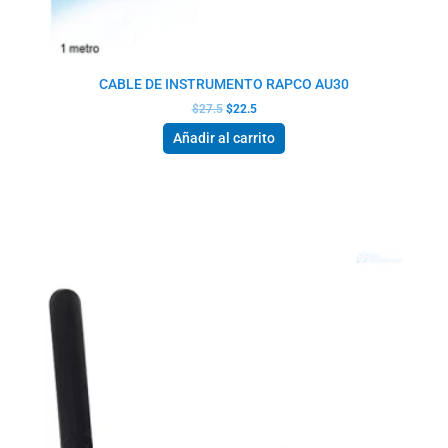
CABLE DE INSTRUMENTO RAPCO AU30
$
27.5
$
22.5
Añadir al carrito
El
El
precio
precio
original
actual
era:
es:
$247.0.
$232.0.