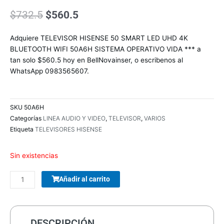
El
El
$
732.5
$
560.5
precio
precio
original
actual
Adquiere TELEVISOR HISENSE 50 SMART LED UHD 4K
era:
es:
BLUETOOTH WIFI 50A6H SISTEMA OPERATIVO VIDA *** a
$732.5.
$560.5.
tan solo $560.5 hoy en BellNovainser, o escribenos al
WhatsApp 0983565607.
SKU
50A6H
Categorías
LINEA AUDIO Y VIDEO
,
TELEVISOR
,
VARIOS
Etiqueta
TELEVISORES HISENSE
Sin existencias
COMBO
Añadir al carrito
TECLADO/MOUSE
MANHATTAN
178990
INALAMBRICO
DESCRIPCIÓN